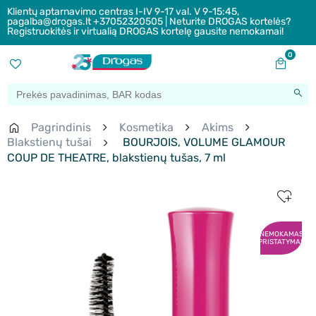
Klientų aptarnavimo centras I-IV 9-17 val. V 9-15:45,
pagalba@drogas.lt +37052320505 | Neturite DROGAS kortelės?
Registruokitės ir virtualią DROGAS kortelę gausite nemokamai!
0
Pagrindinis
Kosmetika
Akims
Blakstienų tušai
BOURJOIS, VOLUME GLAMOUR
COUP DE THEATRE, blakstienų tušas, 7 ml
NEMOKAMAS
PRISTATYMAS