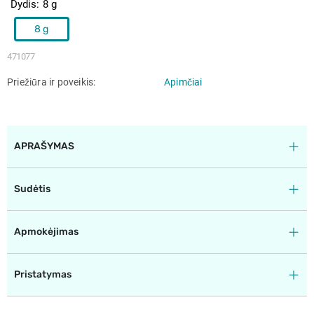
Dydis
8 g
8 g
471077
Priežiūra ir poveikis
Apimčiai
APRAŠYMAS
Sudėtis
Apmokėjimas
Pristatymas