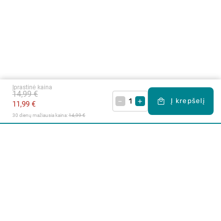
Įprastinė kaina
14,99 €
–
+
Į krepšelį
11,99 €
30 dienų mažiausia kaina: 
14,99 €
Apie mus