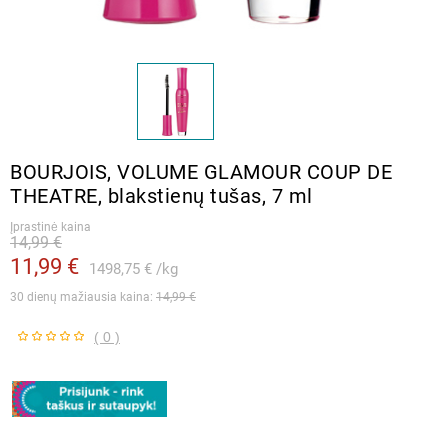
BOURJOIS, VOLUME GLAMOUR COUP DE
THEATRE, blakstienų tušas, 7 ml
Įprastinė kaina
14,99 €
11,99 €
1498,75 €
kg
30 dienų mažiausia kaina: 
14,99 €
( 0 )