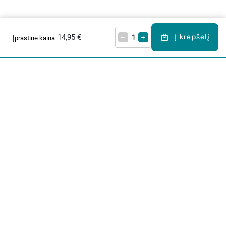
14,95 €
–
+
Į krepšelį
Įprastinė kaina
Apie mus
E. parduotuvė
Lojalumo programa