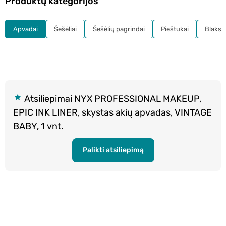
Produktų kategorijos
Apvadai
Šešėliai
Šešėlių pagrindai
Pieštukai
Blakst
Atsiliepimai NYX PROFESSIONAL MAKEUP,
EPIC INK LINER, skystas akių apvadas, VINTAGE
BABY, 1 vnt.
Palikti atsiliepimą