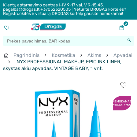
Klientų aptarnavimo centras I-IV 9-17 val. V 9-15:45,
pagalba@drogas.lt +37052320505 | Neturite DROGAS kortelės?
Registruokitės ir virtualią DROGAS kortelę gausite nemokamai!
0
Pagrindinis
Kosmetika
Akims
Apvadai
NYX PROFESSIONAL MAKEUP, EPIC INK LINER,
skystas akių apvadas, VINTAGE BABY, 1 vnt.
NEMOKAMAS
PRISTATYMAS