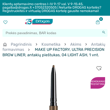
Klientų aptarnavimo centras I-IV 9-17 val. V 9-15:45,
pagalba@drogas.lt +37052320505 | Neturite DROGAS kortelės?
Registruokitės ir virtualią DROGAS kortelę gausite nemokamai!
0
Pagrindinis
Kosmetika
Akims
Antakių
formavimas
MAKE UP FACTORY, ULTRA PRECISION
BROW LINER, antakių pieštukas, 04 LIGHT ASH, 1 vnt.
NEMOKAMAS
PRISTATYMAS