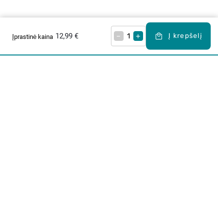
12,99 €
–
+
Į krepšelį
Įprastinė kaina
Apie mus
E. parduotuvė
Lojalumo programa