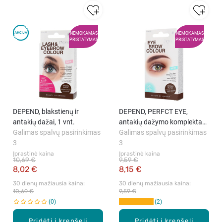
NEMOKAMAS
NEMOKAMAS
PRISTATYMAS
PRISTATYMAS
DEPEND, blakstienų ir
DEPEND, PERFCT EYE,
antakių dažai, 1 vnt.
antakių dažymo komplektas,
Galimas spalvų pasirinkimas
1 vnt.
Galimas spalvų pasirinkimas
3
3
Įprastinė kaina
Įprastinė kaina
10,69 €
9,59 €
8,02 €
8,15 €
30 dienų mažiausia kaina: 
30 dienų mažiausia kaina: 
10,69 €
9,59 €
0
2
Pridėti į krepšelį
Pridėti į krepšelį