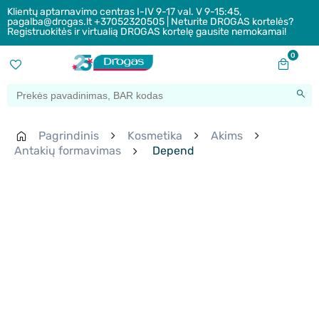
Klientų aptarnavimo centras I-IV 9-17 val. V 9-15:45,
pagalba@drogas.lt +37052320505 | Neturite DROGAS kortelės?
Registruokitės ir virtualią DROGAS kortelę gausite nemokamai!
0
Pagrindinis
Kosmetika
Akims
Antakių formavimas
Depend