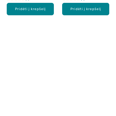
Pridėti į krepšelį
Pridėti į krepšelį
Apie mus
E. parduotuvė
Lojalumo programa