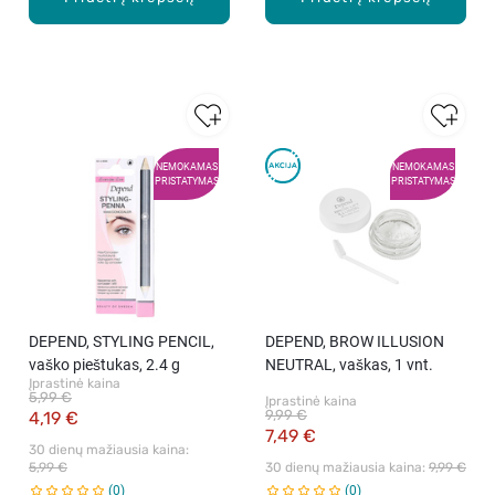
NEMOKAMAS
NEMOKAMAS
PRISTATYMAS
PRISTATYMAS
DEPEND, STYLING PENCIL,
DEPEND, BROW ILLUSION
vaško pieštukas, 2.4 g
NEUTRAL, vaškas, 1 vnt.
Įprastinė kaina
5,99 €
Įprastinė kaina
9,99 €
4,19 €
7,49 €
30 dienų mažiausia kaina: 
5,99 €
30 dienų mažiausia kaina: 
9,99 €
0
0