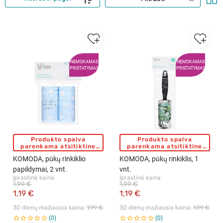
NEMOKAMAS
NEMOKAMAS
PRISTATYMAS
PRISTATYMAS
Produkto spalva
Produkto spalva
parenkama atsitiktine
parenkama atsitiktine
tvarka
tvarka
KOMODA, pūkų rinkiklio
KOMODA, pūkų rinkiklis, 1
papildymai, 2 vnt.
vnt.
Įprastinė kaina
Įprastinė kaina
1,99 €
1,99 €
1,19 €
1,19 €
30 dienų mažiausia kaina: 
1,99 €
30 dienų mažiausia kaina: 
1,99 €
0
0