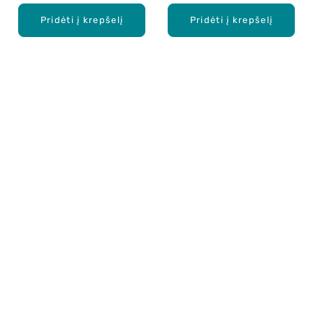
Pridėti į krepšelį
Pridėti į krepšelį
Apie mus
E. parduotuvė
Lojalumo programa