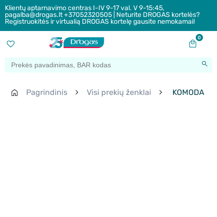
Klientų aptarnavimo centras I-IV 9-17 val. V 9-15:45,
pagalba@drogas.lt +37052320505 | Neturite DROGAS kortelės?
Registruokitės ir virtualią DROGAS kortelę gausite nemokamai!
0
Pagrindinis
Visi prekių ženklai
KOMODA