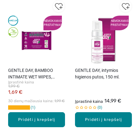
NEMOKAMAS
NEMOKAMAS
PRISTATYMAS
PRISTATYMAS
GENTLE DAY, BAMBOO
GENTLE DAY, intymios
INTIMATE WET WIPES,
higienos putos, 150 ml.
Įprastinė kaina
drėgnos servetėlės intymiai
1,99 €
higienai, 10 vnt.
1,69 €
14,99 €
30 dienų mažiausia kaina: 
1,99 €
Įprastinė kaina
1
0
Pridėti į krepšelį
Pridėti į krepšelį