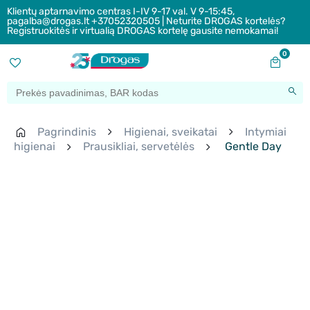
Klientų aptarnavimo centras I-IV 9-17 val. V 9-15:45,
pagalba@drogas.lt +37052320505 | Neturite DROGAS kortelės?
Registruokitės ir virtualią DROGAS kortelę gausite nemokamai!
0
Pagrindinis
Higienai, sveikatai
Intymiai
higienai
Prausikliai, servetėlės
Gentle Day