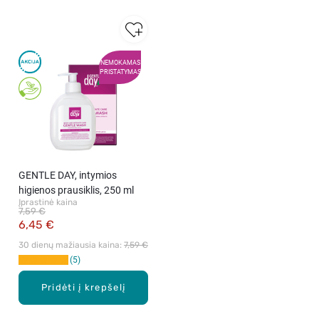
NEMOKAMAS
PRISTATYMAS
GENTLE DAY, intymios
higienos prausiklis, 250 ml
Įprastinė kaina
7,59 €
6,45 €
30 dienų mažiausia kaina: 
7,59 €
5
Pridėti į krepšelį