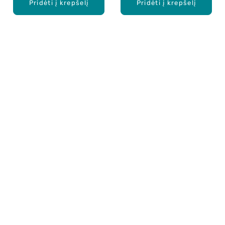
Pridėti į krepšelį
Pridėti į krepšelį
Apie mus
E. parduotuvė
Lojalumo programa
Klientų aptarnavimo centras