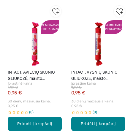
NEMOKAMAS
NEMOKAMAS
PRISTATYMAS
PRISTATYMAS
INTACT, AVIEČIŲ SKONIO
INTACT, VYŠNIŲ SKONIO
GLIUKOZĖ, maisto
GLIUKOZĖ, maisto
Įprastinė kaina
Įprastinė kaina
produktas, 40 g
produktas, 40 g
1,19 €
1,19 €
0,95 €
0,95 €
30 dienų mažiausia kaina: 
30 dienų mažiausia kaina: 
0,95 €
0,95 €
0
0
Pridėti į krepšelį
Pridėti į krepšelį