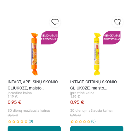
NEMOKAMAS
NEMOKAMAS
PRISTATYMAS
PRISTATYMAS
INTACT, APELSINŲ SKONIO
INTACT, CITRINŲ SKONIO
GLIUKOZĖ, maisto
GLIUKOZĖ, maisto
Įprastinė kaina
Įprastinė kaina
produktas, 40 g
produktas, 40 g
1,19 €
1,19 €
0,95 €
0,95 €
30 dienų mažiausia kaina: 
30 dienų mažiausia kaina: 
0,95 €
0,95 €
0
0