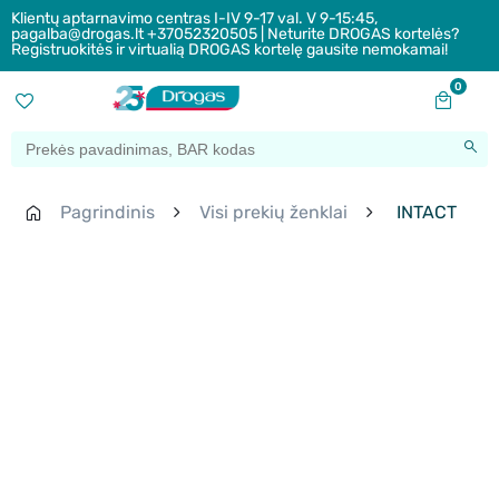
Klientų aptarnavimo centras I-IV 9-17 val. V 9-15:45,
pagalba@drogas.lt +37052320505 | Neturite DROGAS kortelės?
Registruokitės ir virtualią DROGAS kortelę gausite nemokamai!
0
Pagrindinis
Visi prekių ženklai
INTACT