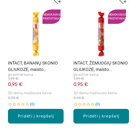
NEMOKAMAS
NEMOKAMAS
PRISTATYMAS
PRISTATYMAS
INTACT, BANANŲ SKONIO
INTACT, ŽEMUOGIŲ SKONIO
GLIUKOZĖ, maisto
GLIUKOZĖ, maisto
Įprastinė kaina
Įprastinė kaina
produktas, 40 g
produktas, 40 g
1,19 €
1,19 €
0,95 €
0,95 €
30 dienų mažiausia kaina: 
30 dienų mažiausia kaina: 
0,95 €
0,95 €
0
0
Pridėti į krepšelį
Pridėti į krepšelį