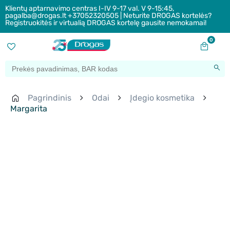
Klientų aptarnavimo centras I-IV 9-17 val. V 9-15:45,
pagalba@drogas.lt +37052320505 | Neturite DROGAS kortelės?
Registruokitės ir virtualią DROGAS kortelę gausite nemokamai!
0
Pagrindinis
Odai
Įdegio kosmetika
Margarita