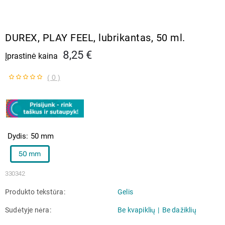
DUREX, PLAY FEEL, lubrikantas, 50 ml.
8,25 €
Įprastinė kaina
( 0 )
Dydis
50 mm
50 mm
330342
Produkto tekstūra
Gelis
Sudėtyje nėra
Be kvapiklių
Be dažiklių