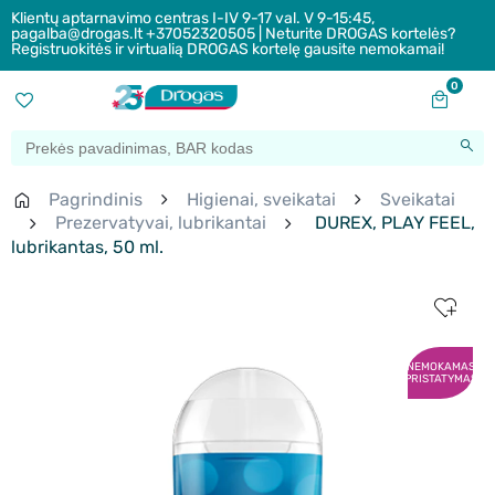
Klientų aptarnavimo centras I-IV 9-17 val. V 9-15:45,
pagalba@drogas.lt +37052320505 | Neturite DROGAS kortelės?
Registruokitės ir virtualią DROGAS kortelę gausite nemokamai!
0
Pagrindinis
Higienai, sveikatai
Sveikatai
Prezervatyvai, lubrikantai
DUREX, PLAY FEEL,
lubrikantas, 50 ml.
NEMOKAMAS
PRISTATYMAS