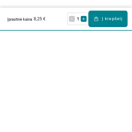
8,25 €
–
+
Į krepšelį
Įprastinė kaina
Apie mus
E. parduotuvė
Lojalumo programa