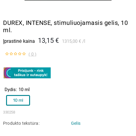
DUREX, INTENSE, stimuliuojamasis gelis, 10
ml.
13,15 €
Įprastinė kaina
1315,00 €
l
( 0 )
Dydis
10 ml
10 ml
330258
Produkto tekstūra
Gelis