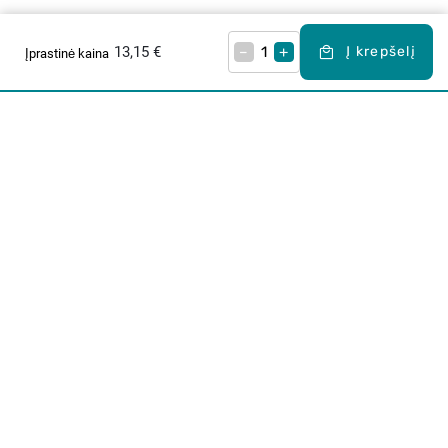
13,15 €
–
+
Į krepšelį
Įprastinė kaina
Apie mus
E. parduotuvė
Lojalumo programa