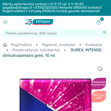
Klientų aptarnavimo centras I-IV 9-17 val. V 9-15:45,
pagalba@drogas.lt +37052320505 | Neturite DROGAS kortelės?
Registruokitės ir virtualią DROGAS kortelę gausite nemokamai!
0
Pagrindinis
Higienai, sveikatai
Sveikatai
Prezervatyvai, lubrikantai
DUREX, INTENSE,
stimuliuojamasis gelis, 10 ml.
NEMOKAMAS
PRISTATYMAS
Prekė TIK E-
SHOP