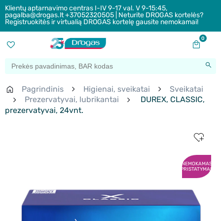
Klientų aptarnavimo centras I-IV 9-17 val. V 9-15:45,
pagalba@drogas.lt +37052320505 | Neturite DROGAS kortelės?
Registruokitės ir virtualią DROGAS kortelę gausite nemokamai!
0
Pagrindinis
Higienai, sveikatai
Sveikatai
Prezervatyvai, lubrikantai
DUREX, CLASSIC,
prezervatyvai, 24vnt.
NEMOKAMAS
PRISTATYMAS