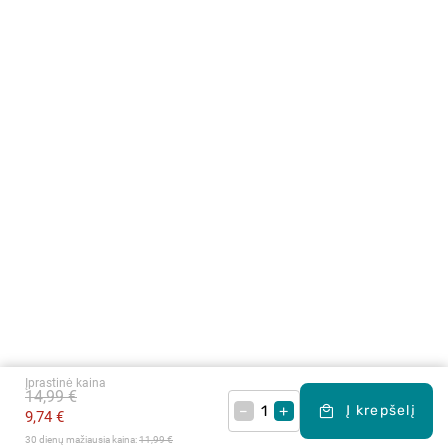
Įprastinė kaina
14,99 €
–
+
Į krepšelį
9,74 €
30 dienų mažiausia kaina: 
11,99 €