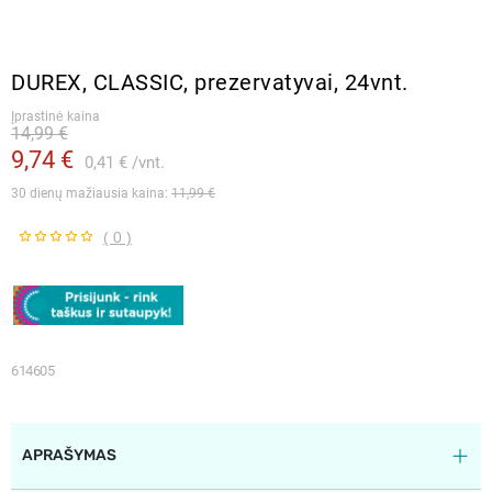
DUREX, CLASSIC, prezervatyvai, 24vnt.
Įprastinė kaina
14,99 €
9,74 €
0,41 €
vnt.
30 dienų mažiausia kaina: 
11,99 €
( 0 )
614605
APRAŠYMAS