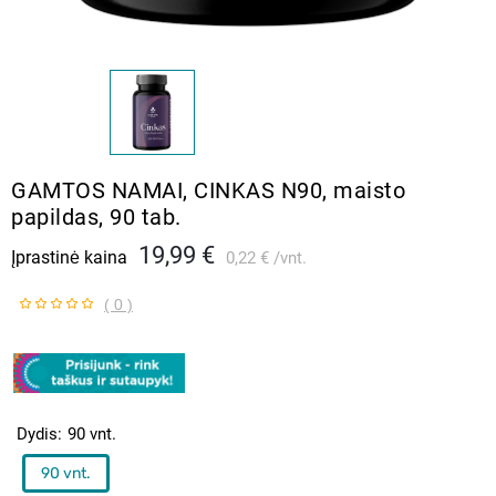
GAMTOS NAMAI, CINKAS N90, maisto
papildas, 90 tab.
19,99 €
Įprastinė kaina
0,22 €
vnt.
( 0 )
Dydis
90 vnt.
90 vnt.