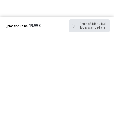
Praneškite, kai
19,99 €
Įprastinė kaina
bus sandėlyje
Apie mus
E. parduotuvė
Lojalumo programa