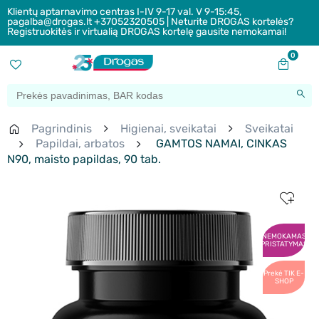
Klientų aptarnavimo centras I-IV 9-17 val. V 9-15:45,
pagalba@drogas.lt +37052320505 | Neturite DROGAS kortelės?
Registruokitės ir virtualią DROGAS kortelę gausite nemokamai!
0
Pagrindinis
Higienai, sveikatai
Sveikatai
Papildai, arbatos
GAMTOS NAMAI, CINKAS
N90, maisto papildas, 90 tab.
NEMOKAMAS
PRISTATYMAS
Prekė TIK E-
SHOP