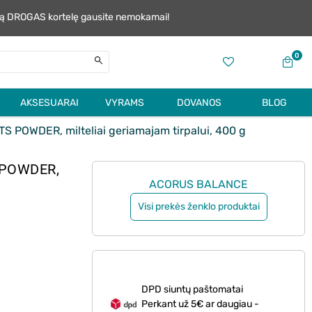
alią DROGAS kortelę gausite nemokamai!
0
AKSESUARAI
VYRAMS
DOVANOS
BLOG
OWDER, milteliai geriamajam tirpalui, 400 g
 POWDER,
ACORUS BALANCE
Visi prekės ženklo produktai
DPD siuntų paštomatai
Perkant už 5€ ar daugiau -