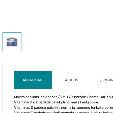
APRAŠYMAS
SUDĖTIS
ĮSPĖJI
Maisto papildas. Kolagenas / vit.D / ciberžolė / bambukai. K
Vitaminai D ir K padeda palaikyti normalią kaulų būklę.
Vitaminas D padeda palaikyti normalią raumenų funkciją bei n
Vitaminas C padeda palaikyti normalų kolageno, kuris reikalingas