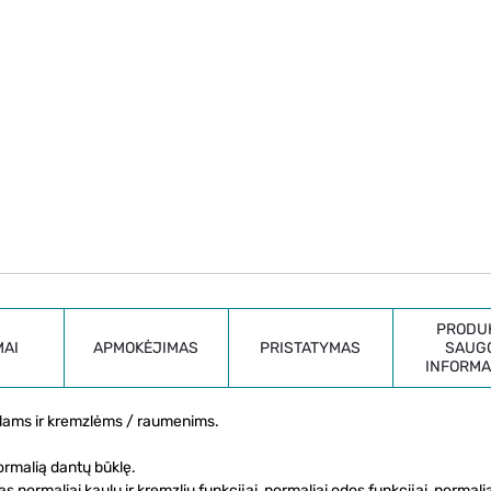
PRODU
MAI
APMOKĖJIMAS
PRISTATYMAS
SAUG
INFORMA
aulams ir kremzlėms / raumenims.
ormalią dantų būklę.
 normaliai kaulų ir kremzlių funkcijai, normaliai odos funkcijai, normalia