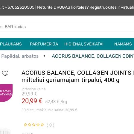
s.lt +37052320505 | Neturite DROGAS kortelės? Registruokitės ir virtu
PLAUKAMS
PARFUMERIJA
HIGIENAI, SVEIKATAI
NAMAMS
Papildai, arbatos
ACORUS BALANCE, COLLAGEN JOINTS P
ACORUS BALANCE, COLLAGEN JOINTS
milteliai geriamajam tirpalui, 400 g
Įprastinė kaina
OKAMAS
29,99 €
TATYMAS
20,99 €
52,48 €
kg
30 dienų mažiausia kaina: 
20,99 €
( 0 )