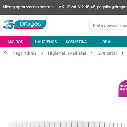
Klientų aptarnavimo centras I-IV 9-17 val. V 9-15:45, pagalba@droga
AKCIJOS
NAUJIENOS
KOSMETIKA
ODAI
Pagrindinis
Higienai, sveikatai
Sveikatai
NEM
PRIS