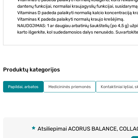
dantenų funkcijai, normaliai kraujagyslių funkcijai, susidarymą
Vitaminas D padeda palaikyti normalią kalcio koncentraciją kr
Vitaminas K padeda palaikyti normalų kraujo krešėjimą.
NAUDOJIMAS: 1 ar daugiau arbatinių šaukštelių (po 4,5 g) užpilk
karto išgerkite, kol sudedamosios dalys nenusėdo. Suvartokite 
Produktų kategorijos
Papildai, arbatos
Medicininės priemonės
Kontaktiniai lęšiai, s
Atsiliepimai ACORUS BALANCE, COLLAGE