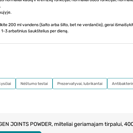
.
aujyje.
ite 200 ml vandens (šalto arba šilto, bet ne verdančio), gerai išmaišykit
1-3 arbatinius šaukštelius per dieną.
kysčiai
Nėštumo testai
Prezervatyvai, lubrikantai
Antibakteri
N JOINTS POWDER, milteliai geriamajam tirpalui, 400