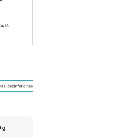
e. Iš
nės, dezinfekcinės priemonės
 g