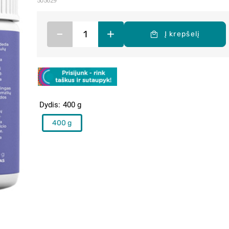
505629
–
+
Į krepšelį
Dydis
400 g
400 g