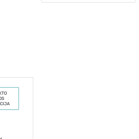
KTO
OS
CIJA
i