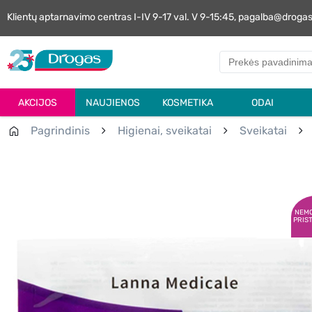
Klientų aptarnavimo centras I-IV 9-17 val. V 9-15:45, pagalba@droga
AKCIJOS
NAUJIENOS
KOSMETIKA
ODAI
Pagrindinis
Higienai, sveikatai
Sveikatai
NEM
PRIS