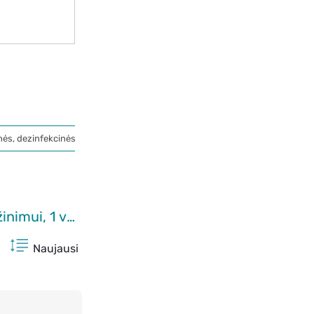
nės, dezinfekcinės priemonės
Atsiliepimai FEMILOR, MENSTRUAL CARE PATCH, šildantis pleistras menstruacinių skausmų mažinimui, 1 vnt.
Naujausi