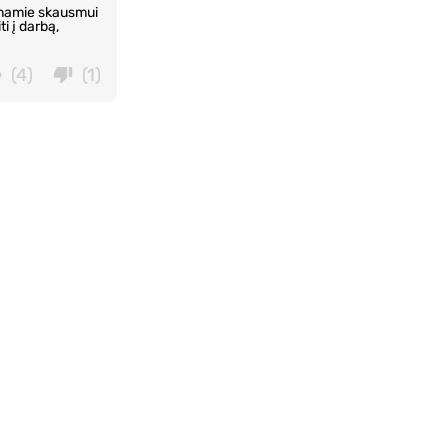
a namie skausmui
i į darbą,
(4)
(1)