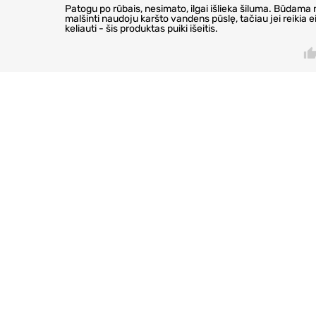
Patogu po rūbais, nesimato, ilgai išlieka šiluma. Būdam
malšinti naudoju karšto vandens pūslę, tačiau jei reikia eit
keliauti - šis produktas puiki išeitis.