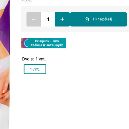
546642
–
+
Į krepšelį
Dydis
1 vnt.
1 vnt.