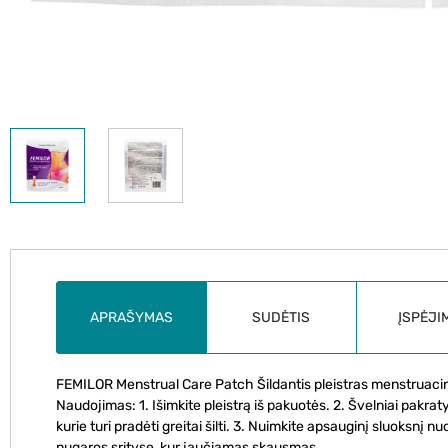
APRAŠYMAS
SUDĖTIS
ĮSPĖJI
FEMILOR Menstrual Care Patch Šildantis pleistras menstruacini
Naudojimas: 1. Išimkite pleistrą iš pakuotės. 2. Švelniai pakra
kurie turi pradėti greitai šilti. 3. Nuimkite apsauginį sluoksnį nuo
nugaros srityse, kur jaučiamas skausmas.