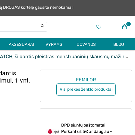
alią DROGAS kortelę gausite nemokamai!
0
AKSESUARAI
VYRAMS
DOVANOS
BLOG
ildantis pleistras menstruacinių skausmų mažinimui, 1 vnt.
dantis
mui, 1 vnt.
FEMILOR
Visi prekės ženklo produktai
DPD siuntų paštomatai
Perkant už 5€ ar daugiau -