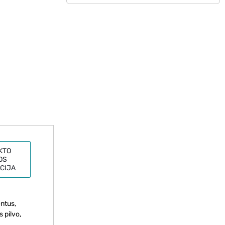
KTO
OS
CIJA
entus,
s pilvo,