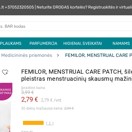
s.lt +37052320505 | Neturite DROGAS kortelės? Registruokitės ir virtu
PLAUKAMS
PARFUMERIJA
HIGIENAI, SVEIKATAI
NAMAMS
Medicininės priemonės
FEMILOR, MENSTRUAL CARE PATCH, š
FEMILOR, MENSTRUAL CARE PATCH, šil
pleistras menstruacinių skausmų mažini
Įprastinė kaina
OKAMAS
3,99 €
TATYMAS
2,79 €
2,79 €
vnt.
30 dienų mažiausia kaina: 
2,99 €
( 1 )