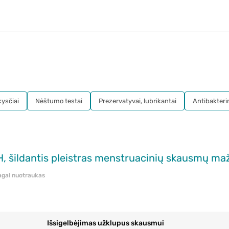
kysčiai
Nėštumo testai
Prezervatyvai, lubrikantai
Antibakteri
pagal nuotraukas
Išsigelbėjimas užklupus skausmui