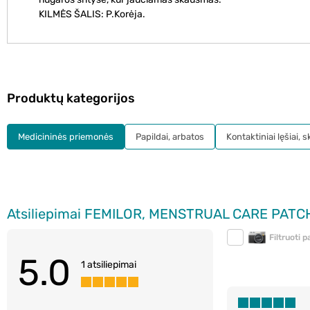
KILMĖS ŠALIS: P.Korėja.
Produktų kategorijos
Medicininės priemonės
Papildai, arbatos
Kontaktiniai lęšiai, s
Filtruoti 
5.0
1 atsiliepimai