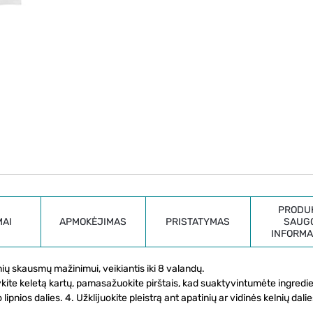
PRODU
MAI
APMOKĖJIMAS
PRISTATYMAS
SAUG
INFORMA
ų skausmų mažinimui, veikiantis iki 8 valandų.
tykite keletą kartų, pamasažuokite pirštais, kad suaktyvintumėte ingredi
 lipnios dalies. 4. Užklijuokite pleistrą ant apatinių ar vidinės kelnių dalie