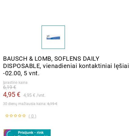
BAUSCH & LOMB, SOFLENS DAILY
DISPOSABLE, vienadieniai kontaktiniai lęšiai
-02.00, 5 vnt.
Įprastinė kaina
6,19 €
4,95 €
4,95 €
vnt.
30 dienų mažiausia kaina: 
6,19 €
( 0 )