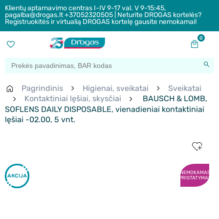
Klientų aptarnavimo centras I-IV 9-17 val. V 9-15:45,
pagalba@drogas.lt +37052320505 | Neturite DROGAS kortelės?
Registruokitės ir virtualią DROGAS kortelę gausite nemokamai!
0
Pagrindinis
Higienai, sveikatai
Sveikatai
Kontaktiniai lęšiai, skysčiai
BAUSCH & LOMB,
SOFLENS DAILY DISPOSABLE, vienadieniai kontaktiniai
lęšiai -02.00, 5 vnt.
NEMOKAMAS
PRISTATYMAS