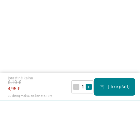
Įprastinė kaina
6,19 €
–
+
Į krepšelį
4,95 €
30 dienų mažiausia kaina: 
6,19 €