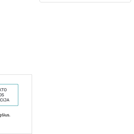
KTO
OS
CIJA
ęšius.