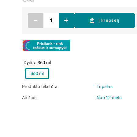
129666
–
+
Į krepšelį
Dydis
360 ml
360 ml
Produkto tekstūra
Tirpalas
Amžius
Nuo 12 metų