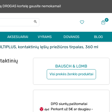
alią DROGAS kortelę gausite nemokamai!
0
AKSESUARAI
VYRAMS
DOVANOS
BLOG
LUS, kontaktinių lęšių priežiūros tirpalas, 360 ml
aktinių
BAUSCH & LOMB
Visi prekės ženklo produktai
DPD siuntų paštomatai
Perkant už 5€ ar daugiau -