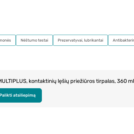
emonės
Nėštumo testai
Prezervatyvai, lubrikantai
Antibakteri
TIPLUS, kontaktinių lęšių priežiūros tirpalas, 360 ml
Palikti atsiliepimą