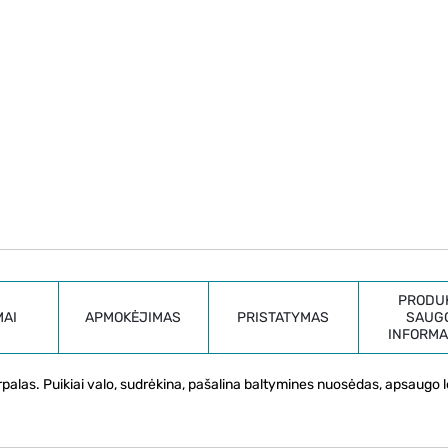
PRODU
MAI
APMOKĖJIMAS
PRISTATYMAS
SAUG
INFORMA
irpalas. Puikiai valo, sudrėkina, pašalina baltymines nuosėdas, apsaugo l