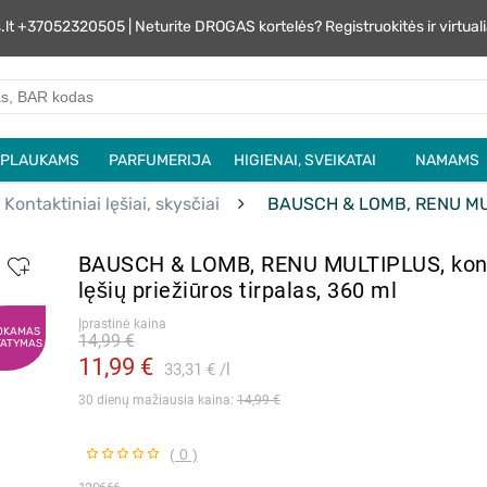
s.lt +37052320505 | Neturite DROGAS kortelės? Registruokitės ir virtu
PLAUKAMS
PARFUMERIJA
HIGIENAI, SVEIKATAI
NAMAMS
Kontaktiniai lęšiai, skysčiai
BAUSCH & LOMB, RENU MULTIP
BAUSCH & LOMB, RENU MULTIPLUS, kont
lęšių priežiūros tirpalas, 360 ml
Įprastinė kaina
OKAMAS
14,99 €
TATYMAS
11,99 €
33,31 €
l
30 dienų mažiausia kaina: 
14,99 €
( 0 )