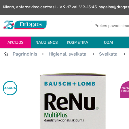
Klientų aptarnavimo centras I-IV 9-17 val. V 9-15:45, pagalba@droga
AKCIJOS
NAUJIENOS
KOSMETIKA
ODAI
Pagrindinis
Higienai, sveikatai
Sveikatai
NEM
PRIS