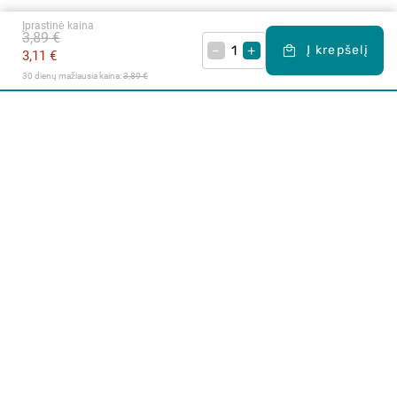
Įprastinė kaina
3,89 €
–
+
Į krepšelį
3,11 €
30 dienų mažiausia kaina: 
3,89 €
Apie mus
E. parduotuvė
Lojalumo programa