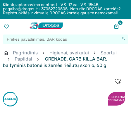
Klientų aptarnavimo centras I-IV 9-17 val. V 9-15:45,
pagalba@drogas.lt +37052320505 | Neturite DROGAS kortelės?
Registruokitės ir virtualią DROGAS kortelę gausite nemokamai!
0
Pagrindinis
Higienai, sveikatai
Sportui
Papildai
GRENADE, CARB KILLA BAR,
baltyminis batonėlis žemės riešutų skonio, 60 g
NEMOKAMAS
PRISTATYMAS