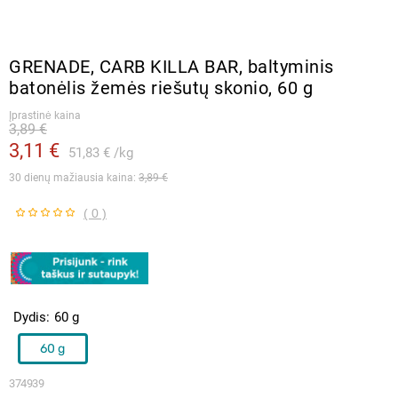
GRENADE, CARB KILLA BAR, baltyminis
batonėlis žemės riešutų skonio, 60 g
Įprastinė kaina
3,89 €
3,11 €
51,83 €
kg
30 dienų mažiausia kaina: 
3,89 €
( 0 )
Dydis
60 g
60 g
374939