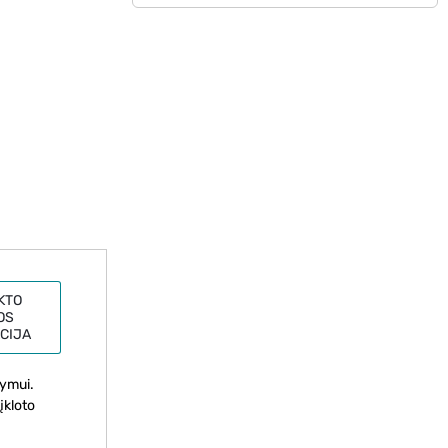
KTO
OS
CIJA
kymui.
įkloto