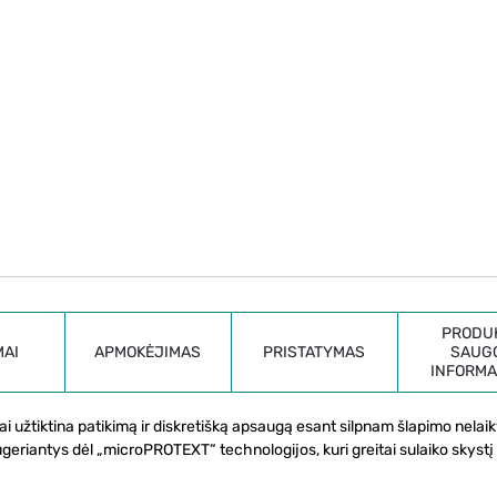
PRODU
MAI
APMOKĖJIMAS
PRISTATYMAS
SAUG
INFORMA
tai užtiktina patikimą ir diskretišką apsaugą esant silpnam šlapimo nelai
 sugeriantys dėl „microPROTEXT“ technologijos, kuri greitai sulaiko skystį 