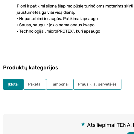
Ploni ir patikimi silpną šlapimo pūslę turinčioms moterims ski
jaustumėtės gaiviai visą dieną.
• Nepastebimi ir saugūs. Patikimai apsaugo
• Sausa, saugu ir jokio nemalonaus kvapo
• Technologija „microPROTEX“, kuri apsaugo
Produktų kategorijos
Įklotai
Paketai
Tamponai
Prausikliai, servetėlės
Atsiliepimai TENA, L