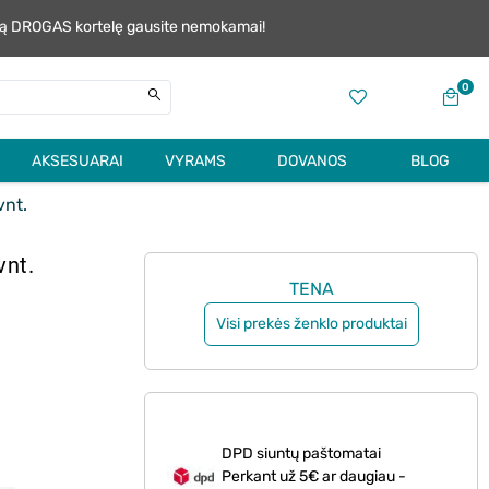
alią DROGAS kortelę gausite nemokamai!
0
AKSESUARAI
VYRAMS
DOVANOS
BLOG
vnt.
vnt.
TENA
Visi prekės ženklo produktai
DPD siuntų paštomatai
Perkant už 5€ ar daugiau -