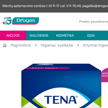
Klientų aptarnavimo centras I-IV 9-17 val. V 9-15:45, pagalba@droga
AKCIJOS
NAUJIENOS
KOSMETIKA
ODAI
Pagrindinis
Higienai, sveikatai
Intymiai higie
NEM
PRIS