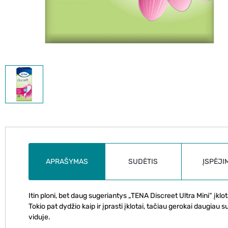
APRAŠYMAS
SUDĖTIS
ĮSPĖJI
Itin ploni, bet daug sugeriantys „TENA Discreet Ultra Mini“ įklo
Tokio pat dydžio kaip ir įprasti įklotai, tačiau gerokai daugiau
viduje.