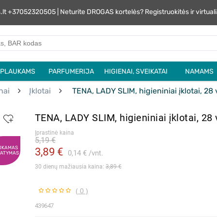
s.lt +37052320505 | Neturite DROGAS kortelės? Registruokitės ir virtu
PLAUKAMS
PARFUMERIJA
HIGIENAI, SVEIKATAI
NAMAMS
nai
Įklotai
TENA, LADY SLIM, higieniniai įklotai, 28 
TENA, LADY SLIM, higieniniai įklotai, 28 
Įprastinė kaina
5,19 €
OKAMAS
3,89 €
0,14 €
vnt.
TATYMAS
30 dienų mažiausia kaina: 
3,89 €
( 0 )
439647