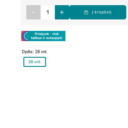
–
+
Į krepšelį
Dydis
28 vnt.
28 vnt.