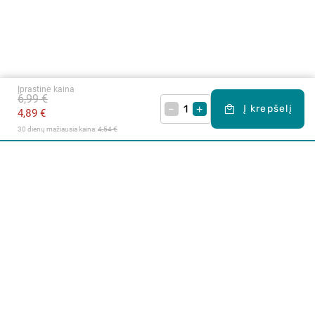
Įprastinė kaina
6,99 €
–
+
Į krepšelį
4,89 €
30 dienų mažiausia kaina: 
4,54 €
Apie mus
E. parduotuvė