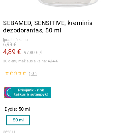
SEBAMED, SENSITIVE, kreminis
dezodorantas, 50 ml
Įprastinė kaina
6,99 €
4,89 €
97,80 €
l
30 dienų mažiausia kaina: 
4,54 €
( 0 )
Dydis
50 ml
50 ml
362311