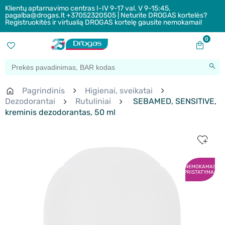
Klientų aptarnavimo centras I-IV 9-17 val. V 9-15:45,
pagalba@drogas.lt +37052320505 | Neturite DROGAS kortelės?
Registruokitės ir virtualią DROGAS kortelę gausite nemokamai!
0
Pagrindinis
Higienai, sveikatai
Dezodorantai
Rutuliniai
SEBAMED, SENSITIVE,
kreminis dezodorantas, 50 ml
NEMOKAMAS
PRISTATYMAS