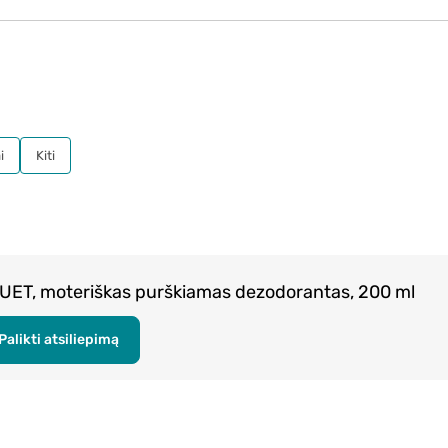
i
Kiti
ET, moteriškas purškiamas dezodorantas, 200 ml
Palikti atsiliepimą