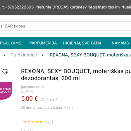
s.lt +37052320505 | Neturite DROGAS kortelės? Registruokitės ir virtu
PLAUKAMS
PARFUMERIJA
HIGIENAI, SVEIKATAI
NAMAMS
Purškiamieji
REXONA, SEXY BOUQUET, moteriškas 
REXONA, SEXY BOUQUET, moteriškas p
dezodorantas, 200 ml
Įprastinė kaina
OKAMAS
6,79 €
TATYMAS
5,09 €
25,45 €
l
30 dienų mažiausia kaina: 
4,75 €
( 0 )