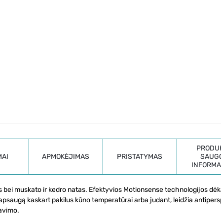
PRODU
MAI
APMOKĖJIMAS
PRISTATYMAS
SAUG
INFORMA
s bei muskato ir kedro natas. Efektyvios Motionsense technologijos dėk
 apsaugą kaskart pakilus kūno temperatūrai arba judant, leidžia antipers
tavimo.