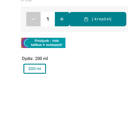
571093
–
+
Į krepšelį
Dydis
200 ml
200 ml