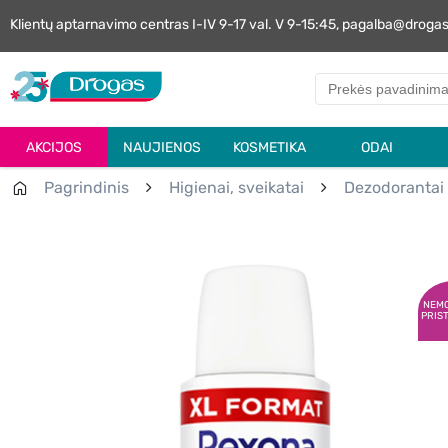
Klientų aptarnavimo centras I-IV 9-17 val. V 9-15:45, pagalba@droga
AKCIJOS
NAUJIENOS
KOSMETIKA
ODAI
Pagrindinis
Higienai, sveikatai
Dezodorantai
NEM
PRIS