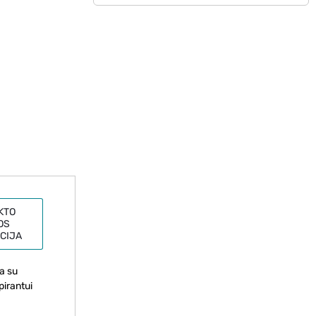
KTO
OS
CIJA
a su
pirantui