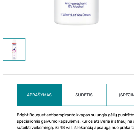
APRAŠYMAS
SUDĖTIS
ĮSPĖJI
Bright Bouquet antiperspiranto kvapas sujungia gėlių puokštė
specialiomis gaivumo kapsulėmis, kurios atsiveria ir atnaujina
suteikti veiksmingą, iki 48 val. išliekančią apsaugą nuo prakai