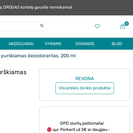
alią DROGAS kortelę gausite nemokamai!
0
AKSESUARAI
VYRAMS
DOVANOS
BLOG
purškiamas dezodorantas, 200 ml
urškiamas
REXONA
Visi prekės ženklo produktai
DPD siuntų paštomatai
Perkant už 5€ ar daugiau -