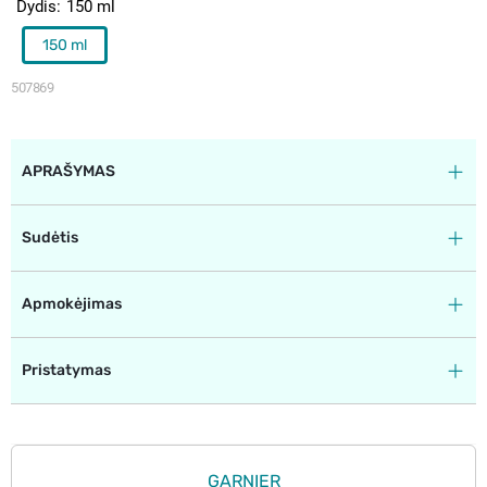
Dydis
150 ml
150 ml
507869
APRAŠYMAS
Sudėtis
Apmokėjimas
Pristatymas
GARNIER