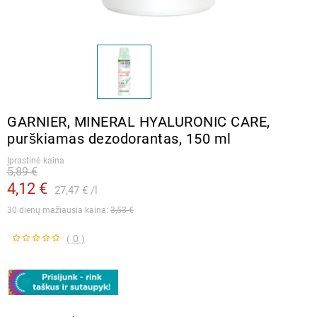
GARNIER, MINERAL HYALURONIC CARE,
purškiamas dezodorantas, 150 ml
Įprastinė kaina
5,89 €
4,12 €
27,47 €
l
30 dienų mažiausia kaina: 
3,53 €
( 0 )