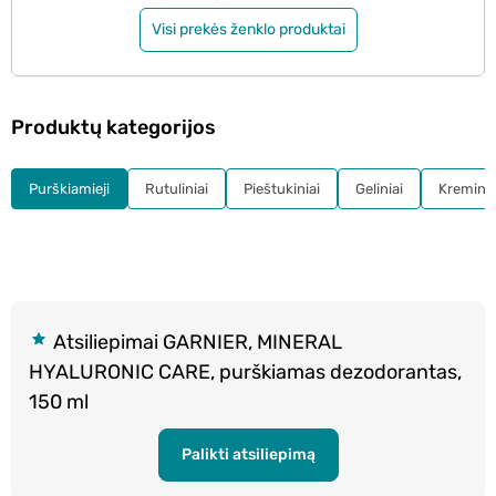
Visi prekės ženklo produktai
Produktų kategorijos
Purškiamieji
Rutuliniai
Pieštukiniai
Geliniai
Kreminia
Atsiliepimai GARNIER, MINERAL
HYALURONIC CARE, purškiamas dezodorantas,
150 ml
Palikti atsiliepimą