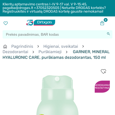
Klientų aptarnavimo centras I-IV 9-17 val. V 9-15:45,
pagalba@drogas.lt +37052320505 | Neturite DROGAS kortelės?
Registruokitės ir virtualią DROGAS kortelę gausite nemokamai!
0
Pagrindinis
Higienai, sveikatai
Dezodorantai
Purškiamieji
GARNIER, MINERAL
HYALURONIC CARE, purškiamas dezodorantas, 150 ml
NEMOKAMAS
PRISTATYMAS