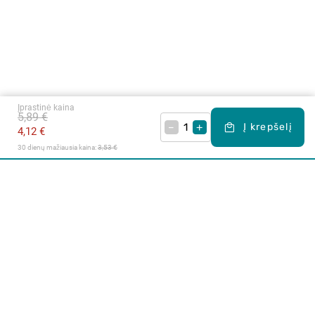
Įprastinė kaina
5,89 €
–
+
Į krepšelį
4,12 €
30 dienų mažiausia kaina: 
3,53 €
Apie mus