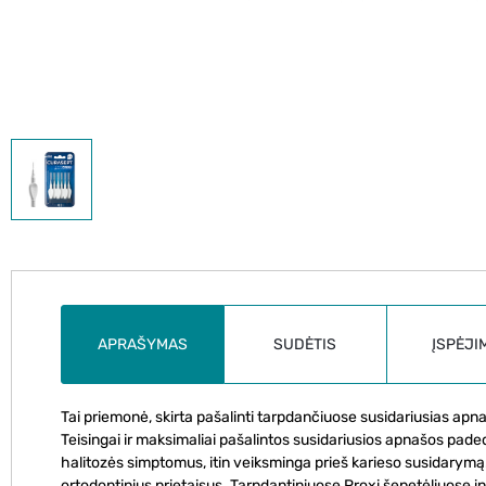
APRAŠYMAS
SUDĖTIS
ĮSPĖJI
Tai priemonė, skirta pašalinti tarpdančiuose susidariusias apnaš
Teisingai ir maksimaliai pašalintos susidariusios apnašos pad
halitozės simptomus, itin veiksminga prieš karieso susidarymą.
ortodontinius prietaisus. Tarpdantiniuose Proxi šepetėliuose 