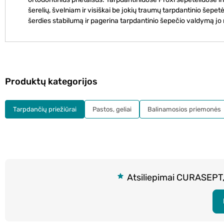
šerelių, švelniam ir visiškai be jokių traumų tarpdantinio šepet
šerdies stabilumą ir pagerina tarpdantinio šepečio valdymą j
Produktų kategorijos
Tarpdančių priežiūrai
Pastos, geliai
Balinamosios priemonės
Atsiliepimai CURASEPT, 