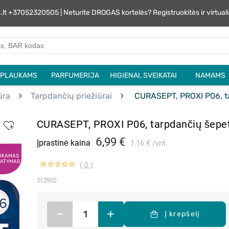
s.lt +37052320505 | Neturite DROGAS kortelės? Registruokitės ir virtu
PLAUKAMS
PARFUMERIJA
HIGIENAI, SVEIKATAI
NAMAMS
ūra
Tarpdančių priežiūrai
CURASEPT, PROXI P06, tar
CURASEPT, PROXI P06, tarpdančių šepetėl
6,99 €
Įprastinė kaina
1,16 €
vnt.
OKAMAS
TATYMAS
( 0 )
512902
–
+
Į krepšelį