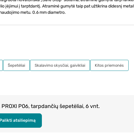
ėlio įėjimui į tarptdantį. Atraminė gumytė taip pat užtikrina didesnį meta
o naudojimo metu. 0.6 mm diametro.
Šepetėliai
Skalavimo skysčiai, gaivikliai
Kitos priemonės
PROXI P06, tarpdančių šepetėliai, 6 vnt.
Palikti atsiliepimą