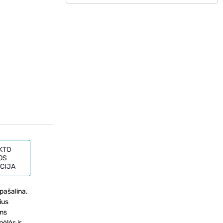
KTO
OS
CIJA
epašalina.
ius
ems
ėlės ir