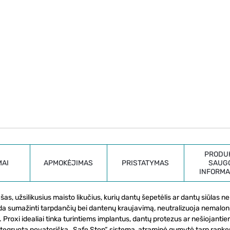
PRODU
MAI
APMOKĖJIMAS
PRISTATYMAS
SAUG
INFORMA
as, užsilikusius maisto likučius, kurių dantų šepetėlis ar dantų siūlas n
eda sumažinti tarpdančių bei dantenų kraujavimą, neutralizuoja nemalon
 Proxi idealiai tinka turintiems implantus, dantų protezus ar nešiojanti
integruota novatoriška „Safe Stop“ sistema, atraminė gumytė tarp ranken