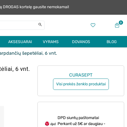
alią DROGAS kortelę gausite nemokamai!
0
AKSESUARAI
VYRAMS
DOVANOS
BLOG
pdančių šepetėliai, 6 vnt.
iai, 6 vnt.
CURASEPT
Visi prekės ženklo produktai
DPD siuntų paštomatai
Perkant už 5€ ar daugiau -