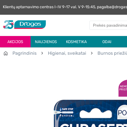
Klientų aptarnavimo centras I-IV 9-17 val. V 9-15:45, pagalba@droga
AKCIJOS
NAUJIENOS
KOSMETIKA
ODAI
Pagrindinis
Higienai, sveikatai
Burnos prieži
NEM
PRIS