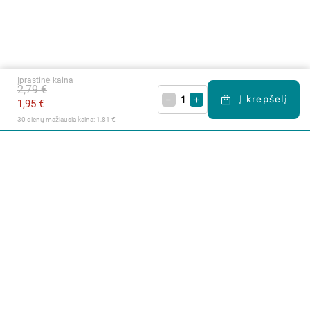
Įprastinė kaina
2,79 €
–
+
Į krepšelį
1,95 €
30 dienų mažiausia kaina: 
1,81 €
Apie mus
E. parduotuvė