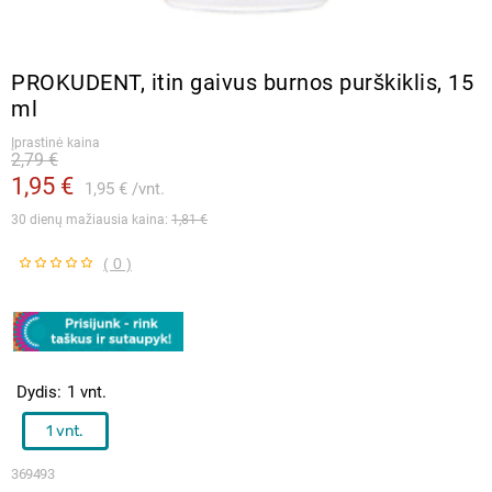
PROKUDENT, itin gaivus burnos purškiklis, 15
ml
Įprastinė kaina
2,79 €
1,95 €
1,95 €
vnt.
30 dienų mažiausia kaina: 
1,81 €
( 0 )
Dydis
1 vnt.
1 vnt.
369493