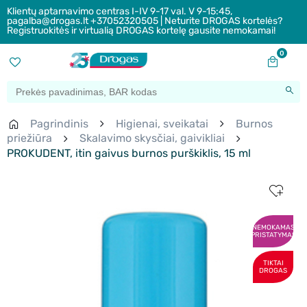
Klientų aptarnavimo centras I-IV 9-17 val. V 9-15:45,
pagalba@drogas.lt +37052320505 | Neturite DROGAS kortelės?
Registruokitės ir virtualią DROGAS kortelę gausite nemokamai!
0
Pagrindinis
Higienai, sveikatai
Burnos
priežiūra
Skalavimo skysčiai, gaivikliai
PROKUDENT, itin gaivus burnos purškiklis, 15 ml
NEMOKAMAS
PRISTATYMAS
TIKTAI
DROGAS