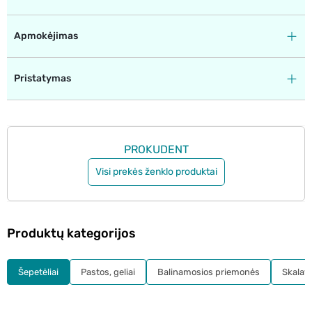
Apmokėjimas
Pristatymas
PROKUDENT
Visi prekės ženklo produktai
Produktų kategorijos
Šepetėliai
Pastos, geliai
Balinamosios priemonės
Skalavi