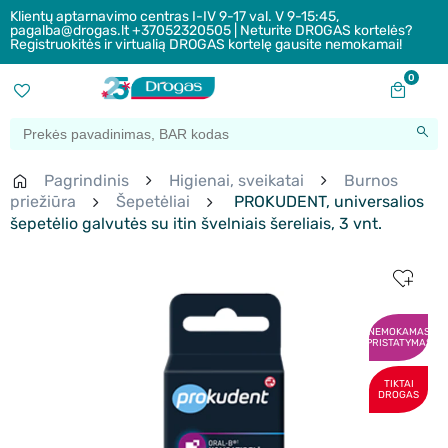
Klientų aptarnavimo centras I-IV 9-17 val. V 9-15:45,
pagalba@drogas.lt +37052320505 | Neturite DROGAS kortelės?
Registruokitės ir virtualią DROGAS kortelę gausite nemokamai!
0
Pagrindinis
Higienai, sveikatai
Burnos
priežiūra
Šepetėliai
PROKUDENT, universalios
šepetėlio galvutės su itin švelniais šereliais, 3 vnt.
NEMOKAMAS
PRISTATYMAS
TIKTAI
DROGAS