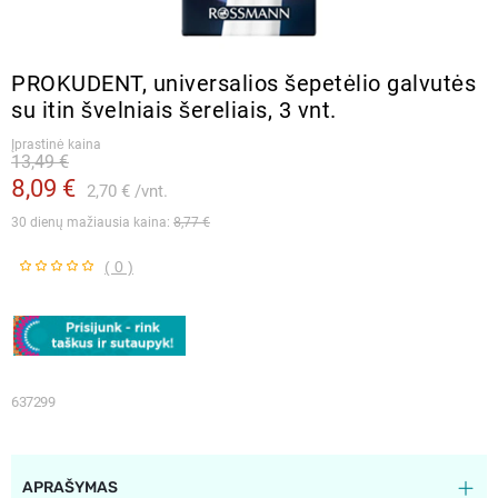
PROKUDENT, universalios šepetėlio galvutės
su itin švelniais šereliais, 3 vnt.
Įprastinė kaina
13,49 €
8,09 €
2,70 €
vnt.
30 dienų mažiausia kaina: 
8,77 €
( 0 )
637299
APRAŠYMAS