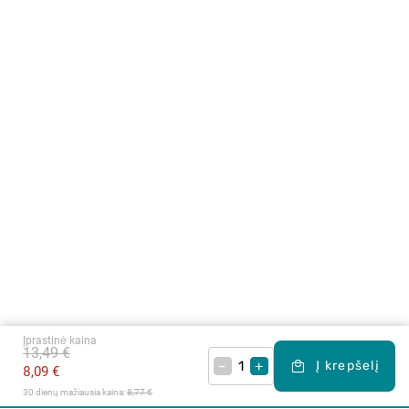
Įprastinė kaina
13,49 €
–
+
Į krepšelį
8,09 €
30 dienų mažiausia kaina: 
8,77 €