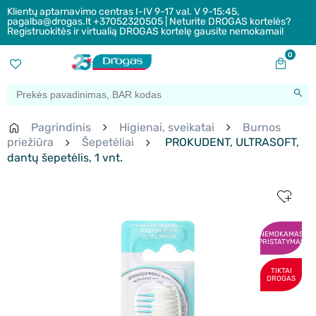
Klientų aptarnavimo centras I-IV 9-17 val. V 9-15:45,
pagalba@drogas.lt +37052320505 | Neturite DROGAS kortelės?
Registruokitės ir virtualią DROGAS kortelę gausite nemokamai!
0
Pagrindinis
Higienai, sveikatai
Burnos
priežiūra
Šepetėliai
PROKUDENT, ULTRASOFT,
dantų šepetėlis, 1 vnt.
NEMOKAMAS
PRISTATYMAS
TIKTAI
DROGAS