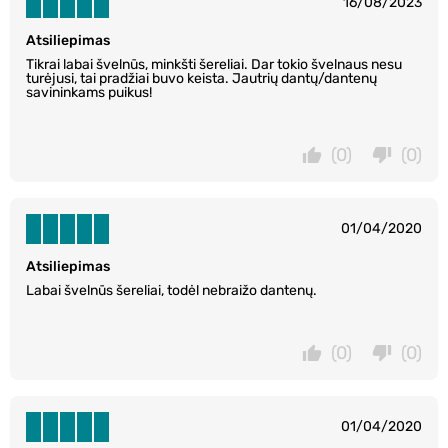
16/08/2023
Atsiliepimas
Tikrai labai švelnūs, minkšti šereliai. Dar tokio švelnaus nesu
turėjusi, tai pradžiai buvo keista. Jautrių dantų/dantenų
savininkams puikus!
(0)
(0)
01/04/2020
Atsiliepimas
Labai švelnūs šereliai, todėl nebraižo dantenų.
(0)
(0)
01/04/2020