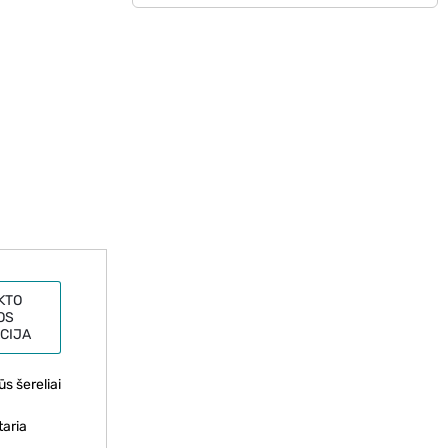
KTO
OS
CIJA
s šereliai
taria