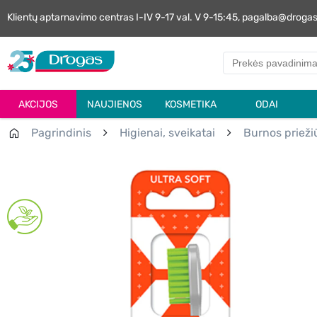
Klientų aptarnavimo centras I-IV 9-17 val. V 9-15:45, pagalba@droga
AKCIJOS
NAUJIENOS
KOSMETIKA
ODAI
Pagrindinis
Higienai, sveikatai
Burnos prieži