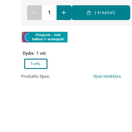
–
+
Į krepšelį
Dydis
1 vnt.
1 vnt.
Produkto tipas
Ypač minkštas