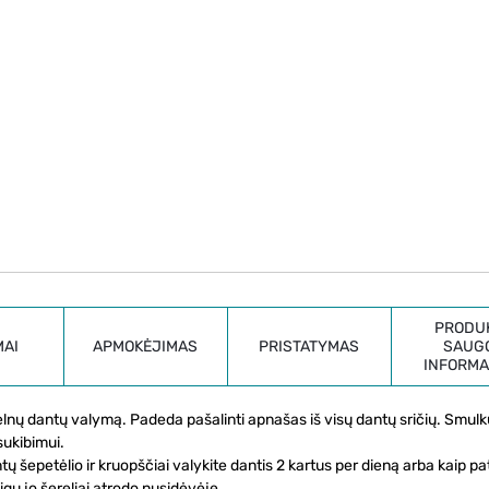
PRODU
MAI
APMOKĖJIMAS
PRISTATYMAS
SAUG
INFORMA
lnų dantų valymą. Padeda pašalinti apnašas iš visų dantų sričių. Smulkū
sukibimui.
šepetėlio ir kruopščiai valykite dantis 2 kartus per dieną arba kaip pa
gu jo šereliai atrodo nusidėvėję.