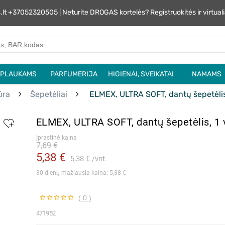
s.lt +37052320505 | Neturite DROGAS kortelės? Registruokitės ir virtu
PLAUKAMS
PARFUMERIJA
HIGIENAI, SVEIKATAI
NAMAMS
ūra
Šepetėliai
ELMEX, ULTRA SOFT, dantų šepetėlis,
ELMEX, ULTRA SOFT, dantų šepetėlis, 1 
Įprastinė kaina
7,69 €
5,38 €
5,38 €
vnt.
30 dienų mažiausia kaina: 
5,38 €
( 0 )
471952