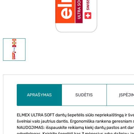
APRAŠYMAS
SUDĖTIS
ĮSPĖJI
ELMEX ULTRA SOFT dantų šepetėlis siūlo nepriekaištingą ir šve
švelniai valo jautrius dantis. Ergonomiška rankena geresniam 
NAUDOJIMAS: išspauskite reikiamą kiekį dantų pastos ant dantų 
odontologas. Keiskite šepetėlį kas 3 mėnesius arba dažniau, jei