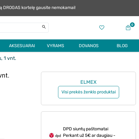
alią DROGAS kortelę gausite nemokamai!
0
AKSESUARAI
VYRAMS
DOVANOS
BLOG
 1 vnt.
vnt.
ELMEX
Visi prekės ženklo produktai
DPD siuntų paštomatai
Perkant už 5€ ar daugiau -