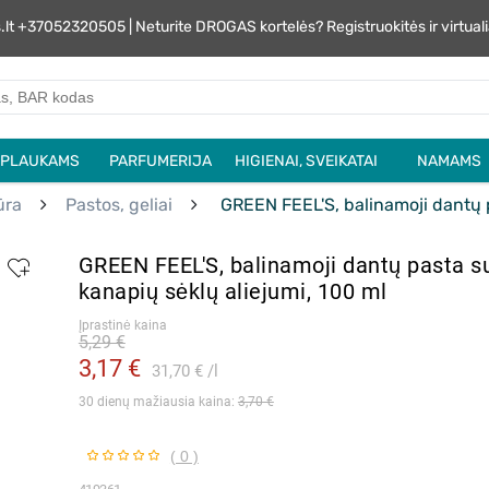
s.lt +37052320505 | Neturite DROGAS kortelės? Registruokitės ir virtu
PLAUKAMS
PARFUMERIJA
HIGIENAI, SVEIKATAI
NAMAMS
ūra
Pastos, geliai
GREEN FEEL'S, balinamoji dantų p
GREEN FEEL'S, balinamoji dantų pasta su
kanapių sėklų aliejumi, 100 ml
Įprastinė kaina
5,29 €
3,17 €
31,70 €
l
30 dienų mažiausia kaina: 
3,70 €
( 0 )