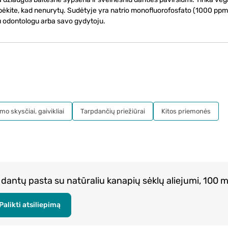
bėkite, kad nenurytų. Sudėtyje yra natrio monofluorofosfato (1000 ppm F
su odontologu arba savo gydytoju.
mo skysčiai, gaivikliai
Tarpdančių priežiūrai
Kitos priemonės
dantų pasta su natūraliu kanapių sėklų aliejumi, 100 m
Palikti atsiliepimą