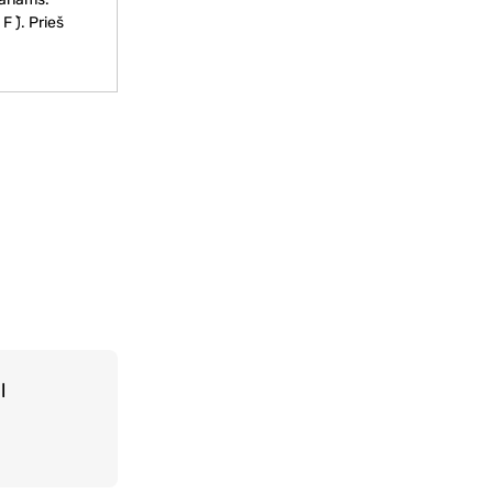
 ̄). Prieš
l