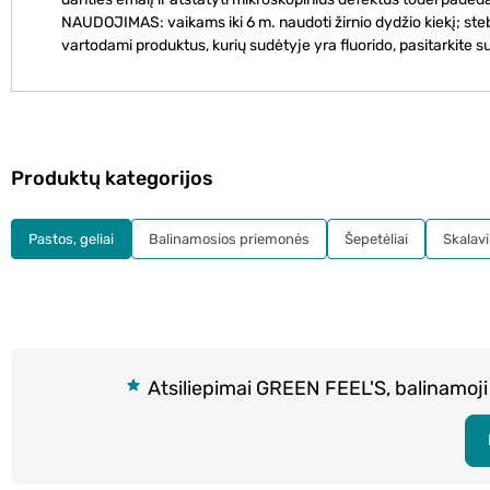
NAUDOJIMAS: vaikams iki 6 m. naudoti žirnio dydžio kiekį; ste
vartodami produktus, kurių sudėtyje yra fluorido, pasitarkite 
Produktų kategorijos
Pastos, geliai
Balinamosios priemonės
Šepetėliai
Skalavi
Atsiliepimai GREEN FEEL'S, balinamoji 