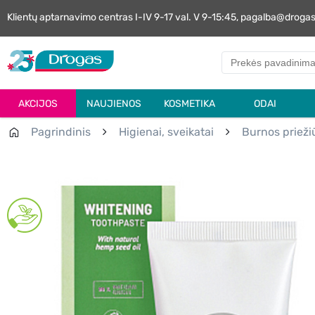
Klientų aptarnavimo centras I-IV 9-17 val. V 9-15:45, pagalba@droga
AKCIJOS
NAUJIENOS
KOSMETIKA
ODAI
Pagrindinis
Higienai, sveikatai
Burnos prieži