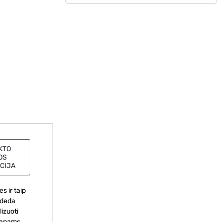
KTO
OS
CIJA
s ir taip
padeda
izuoti
eganams.