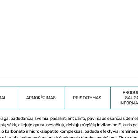
PRODU
MAI
APMOKĖJIMAS
PRISTATYMAS
SAUG
INFORMA
aga, padedančia švelniai pašalinti ant dantų paviršaus esančias dėmele
pių sėklų aliejuje gausu nesočiųjų riebiųjų rūgščių ir vitamino E, kuris 
cio karbonato ir hidroksiapatito kompleksas, padeda efektyviai remineral
a džiaugtis baltesne šypsena ir švelnesniu danties paviršiumi. Tinka v