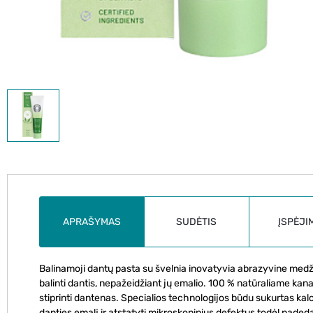
APRAŠYMAS
SUDĖTIS
ĮSPĖJI
Balinamoji dantų pasta su švelnia inovatyvia abrazyvine medži
balinti dantis, nepažeidžiant jų emalio. 100 % natūraliame kana
stiprinti dantenas. Specialios technologijos būdu sukurtas kal
danties emalį ir atstatyti mikroskopinius defektus todėl paded