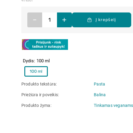
419361
–
+
Į krepšelį
Dydis
100 ml
100 ml
Produkto tekstūra
Pasta
Priežiūra ir poveikis
Balina
Produkto žyma
Tinkamas veganam