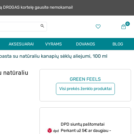
alią DROGAS kortelę gausite nemokamai!
0
AKSESUARAI
VYRAMS
DOVANOS
BLOG
asta su natūraliu kanapių sėklų aliejumi, 100 ml
 natūraliu
GREEN FEELS
Visi prekės ženklo produktai
DPD siuntų paštomatai
Perkant už 5€ ar daugiau -