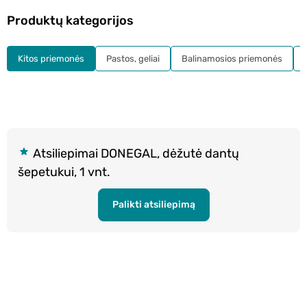
Produktų kategorijos
Kitos priemonės
Pastos, geliai
Balinamosios priemonės
Atsiliepimai DONEGAL, dėžutė dantų
šepetukui, 1 vnt.
Palikti atsiliepimą