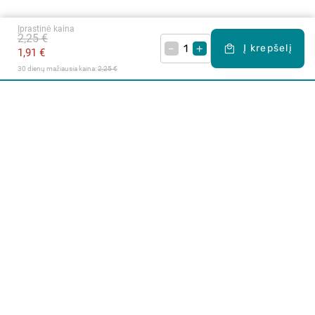
Įprastinė kaina
2,25 €
–
+
Į krepšelį
1,91 €
30 dienų mažiausia kaina: 
2,25 €
Apie mus
E. parduotuvė
Lojalumo programa