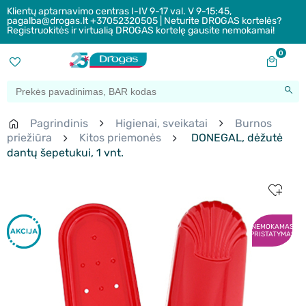
Klientų aptarnavimo centras I-IV 9-17 val. V 9-15:45,
pagalba@drogas.lt +37052320505 | Neturite DROGAS kortelės?
Registruokitės ir virtualią DROGAS kortelę gausite nemokamai!
0
Pagrindinis
Higienai, sveikatai
Burnos
priežiūra
Kitos priemonės
DONEGAL, dėžutė
dantų šepetukui, 1 vnt.
NEMOKAMAS
PRISTATYMAS