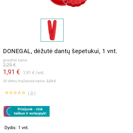
DONEGAL, dėžutė dantų šepetukui, 1 vnt.
Įprastinė kaina
2,25 €
1,91 €
1,91 €
vnt.
30 dienų mažiausia kaina: 
2,25 €
( 0 )
Dydis
1 vnt.