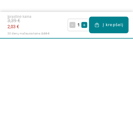
Įprastinė kaina
3,39 €
–
+
Į krepšelį
2,03 €
30 dienų mažiausia kaina: 
2,03 €
Apie mus
E. parduotuvė
Lojalumo programa