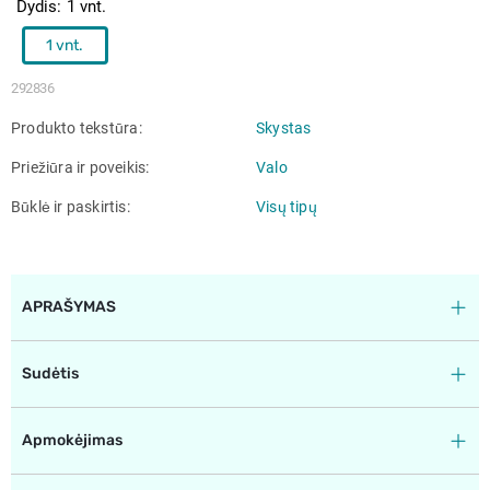
Dydis
1 vnt.
1 vnt.
292836
Produkto tekstūra
Skystas
Priežiūra ir poveikis
Valo
Būklė ir paskirtis
Visų tipų
APRAŠYMAS
Sudėtis
Apmokėjimas