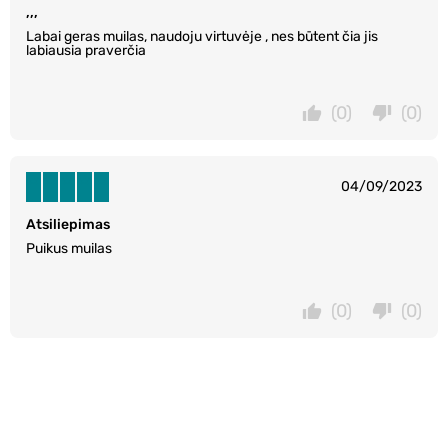
,,,
Labai geras muilas, naudoju virtuvėje , nes būtent čia jis
labiausia praverčia
(0)
(0)
04/09/2023
Atsiliepimas
Puikus muilas
(0)
(0)