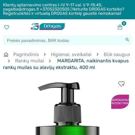
Klientų aptarnavimo centras I-IV 9-17 val. V 9-15:45,
pagalba@drogas.lt +37052320505 | Neturite DROGAS kortelės?
Registruokitės ir virtualią DROGAS kortelę gausite nemokamai!
0
Pagrindinis
Higienai, sveikatai
Būk saugus
Rankų muilai
MARGARITA, naikinantis kvapus
rankų muilas su alavijų ekstraktu, 400 ml
NEMOKAMAS
PRISTATYMAS