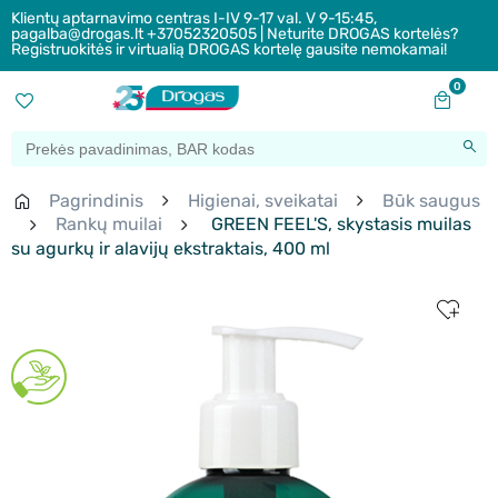
Klientų aptarnavimo centras I-IV 9-17 val. V 9-15:45,
pagalba@drogas.lt +37052320505 | Neturite DROGAS kortelės?
Registruokitės ir virtualią DROGAS kortelę gausite nemokamai!
0
Pagrindinis
Higienai, sveikatai
Būk saugus
Rankų muilai
GREEN FEEL'S, skystasis muilas
su agurkų ir alavijų ekstraktais, 400 ml