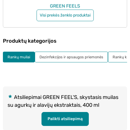
GREEN FEELS
Visi prekės ženklo produktai
Produktų kategorijos
Rankų muilai
Dezinfekcijos ir apsaugos priemonės
Rankų kr
Atsiliepimai GREEN FEEL'S, skystasis muilas
su agurkų ir alavijų ekstraktais, 400 ml
Palikti atsiliepimą