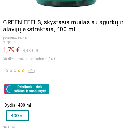
GREEN FEEL'S, skystasis muilas su agurkų ir
alavijų ekstraktais, 400 ml
Įprastinė kaina
2,99 €
1,79 €
4,48 €
l
30 dienų mažiausia kaina: 
1,94 €
( 0 )
Dydis
400 ml
400 ml
363109