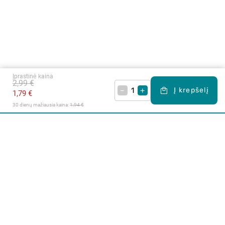
Įprastinė kaina
2,99 €
–
+
Į krepšelį
1,79 €
30 dienų mažiausia kaina: 
1,94 €
Apie mus