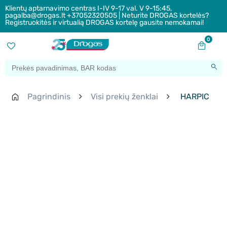
Klientų aptarnavimo centras I-IV 9-17 val. V 9-15:45,
pagalba@drogas.lt +37052320505 | Neturite DROGAS kortelės?
Registruokitės ir virtualią DROGAS kortelę gausite nemokamai!
0
Pagrindinis
Visi prekių ženklai
HARPIC