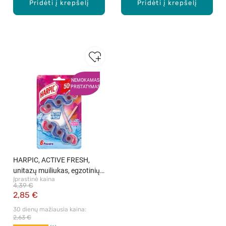
Pridėti į krepšelį
Pridėti į krepšelį
NEMOKAMAS
PRISTATYMAS
HARPIC, ACTIVE FRESH,
unitazų muiliukas, egzotinių
Įprastinė kaina
gėlių kvapo, 2x35 g
4,39 €
2,85 €
30 dienų mažiausia kaina: 
2,63 €