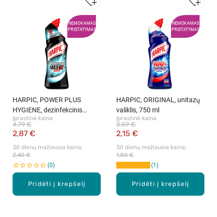
NEMOKAMAS
NEMOKAMAS
PRISTATYMAS
PRISTATYMAS
HARPIC, POWER PLUS
HARPIC, ORIGINAL, unitazų
HYGIENE, dezinfekcinis
valiklis, 750 ml
Įprastinė kaina
Įprastinė kaina
unitazų valiklis, 750 ml
4,79 €
3,59 €
2,87 €
2,15 €
30 dienų mažiausia kaina: 
30 dienų mažiausia kaina: 
2,40 €
1,80 €
0
1
Pridėti į krepšelį
Pridėti į krepšelį