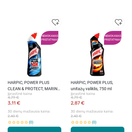
NEMOKAMAS
NEMOKAMAS
PRISTATYMAS
PRISTATYMAS
HARPIC, POWER PLUS
HARPIC, POWER PLUS,
CLEAN & PROTECT, MARINE,
unitazų valiklis, 750 ml
Įprastinė kaina
Įprastinė kaina
dezinfekcinis unitazų valiklis,
4,79 €
4,79 €
750 ml.
3,11 €
2,87 €
30 dienų mažiausia kaina: 
30 dienų mažiausia kaina: 
2,40 €
2,40 €
0
0