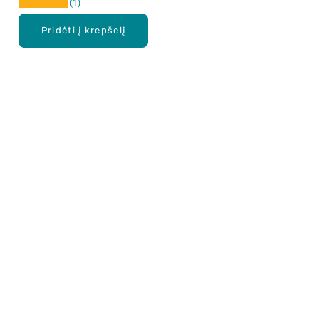
1
Pridėti į krepšelį
Apie mus
E. parduotuvė
Lojalumo programa