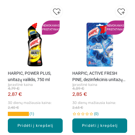
NEMOKAMAS
NEMOKAMAS
PRISTATYMAS
PRISTATYMAS
HARPIC, POWER PLUS,
HARPIC, ACTIVE FRESH
unitazų valiklis, 750 ml
PINE, dezinfekcinis unitazų
Įprastinė kaina
Įprastinė kaina
valiklis, 750 ml
4,79 €
4,39 €
2,87 €
2,85 €
30 dienų mažiausia kaina: 
30 dienų mažiausia kaina: 
2,40 €
2,63 €
1
0
Pridėti į krepšelį
Pridėti į krepšelį