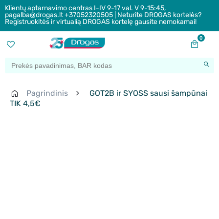
Klientų aptarnavimo centras I-IV 9-17 val. V 9-15:45,
pagalba@drogas.lt +37052320505 | Neturite DROGAS kortelės?
Registruokitės ir virtualią DROGAS kortelę gausite nemokamai!
0
Pagrindinis
GOT2B ir SYOSS sausi šampūnai
TIK 4,5€