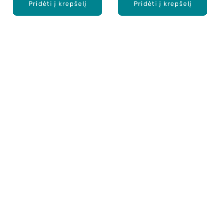
Pridėti į krepšelį
Pridėti į krepšelį
Apie mus
E. parduotuvė
Lojalumo programa