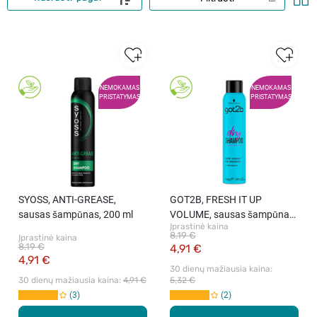
NEMOKAMAS
NEMOKAMAS
PRISTATYMAS
PRISTATYMAS
SYOSS, ANTI-GREASE,
GOT2B, FRESH IT UP
sausas šampūnas, 200 ml
VOLUME, sausas šampūnas,
Įprastinė kaina
200 ml
8,19 €
Įprastinė kaina
8,19 €
4,91 €
4,91 €
30 dienų mažiausia kaina: 
30 dienų mažiausia kaina: 
4,91 €
5,32 €
3
2