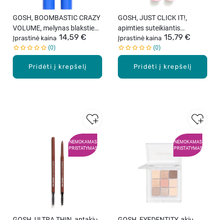
GOSH, BOOMBASTIC CRAZY
GOSH, JUST CLICK IT!,
VOLUME, mėlynas blakstienų
apimties suteikiantis
14,59 €
15,79 €
tušas, 13 ml
Įprastinė kaina
blakstienų tušas, juodas, 10
Įprastinė kaina
0
0
ml
Pridėti į krepšelį
Pridėti į krepšelį
NEMOKAMAS
NEMOKAMAS
PRISTATYMAS
PRISTATYMAS
GOSH, ULTRA THIN, antakių
GOSH, EYEDENTITY, akių