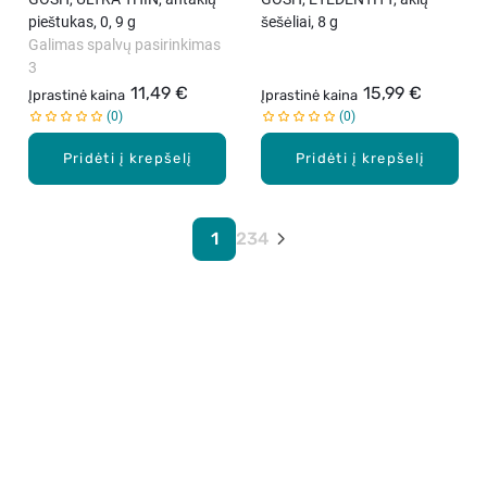
pieštukas, 0, 9 g
šešėliai, 8 g
Galimas spalvų pasirinkimas
3
11,49 €
15,99 €
Įprastinė kaina
Įprastinė kaina
0
0
Pridėti į krepšelį
Pridėti į krepšelį
1
2
3
4
Apie mus