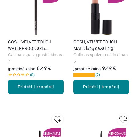
GOSH, VELVET TOUCH
GOSH, VELVET TOUCH
WATERPROOF, akių
MATT, lūpų dažai, 4 g
pieštukas, 1,2 g
Galimas spalvų pasirinkimas
Galimas spalvų pasirinkimas
7
5
8,49 €
9,49 €
Įprastinė kaina
Įprastinė kaina
0
2
Pridėti į krepšelį
Pridėti į krepšelį
NEMOKAMAS
NEMOKAMAS