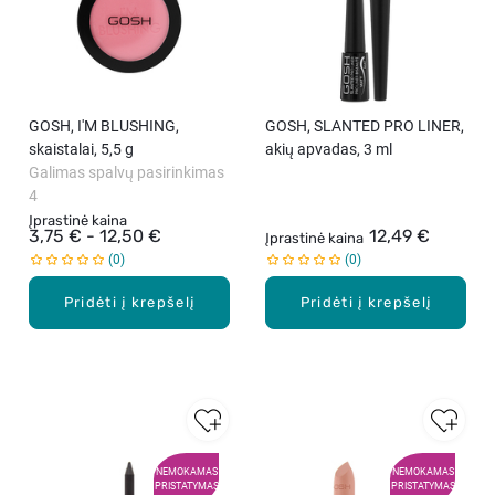
GOSH, I'M BLUSHING,
GOSH, SLANTED PRO LINER,
skaistalai, 5,5 g
akių apvadas, 3 ml
Galimas spalvų pasirinkimas
4
Įprastinė kaina
3,75 € - 12,50 €
12,49 €
Įprastinė kaina
0
0
Pridėti į krepšelį
Pridėti į krepšelį
NEMOKAMAS
NEMOKAMAS
PRISTATYMAS
PRISTATYMAS