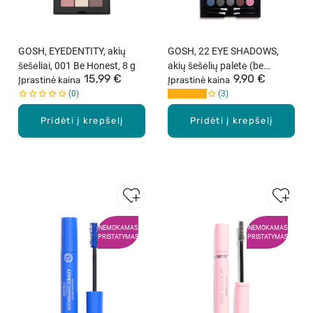
GOSH, EYEDENTITY, akių
GOSH, 22 EYE SHADOWS,
šešėliai, 001 Be Honest, 8 g
akių šešėlių paletė (be
15,99 €
9,90 €
Įprastinė kaina
aplikatorių), 22 g
Įprastinė kaina
0
3
Pridėti į krepšelį
Pridėti į krepšelį
NEMOKAMAS
NEMOKAMAS
PRISTATYMAS
PRISTATYMAS