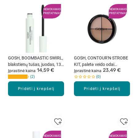
NEMOKAMAS
NEMOKAMAS
PRISTATYMAS
PRISTATYMAS
GOSH, BOOMBASTIC SWIRL,
GOSH, CONTOUR'N STROBE
blakstienų tušas, juodas, 13
KIT, paletė veido odai
14,59 €
23,49 €
ml
Įprastinė kaina
koreguoti, Light, 15 g
Įprastinė kaina
2
0
Pridėti į krepšelį
Pridėti į krepšelį
NEMOKAMAS
NEMOKAMAS