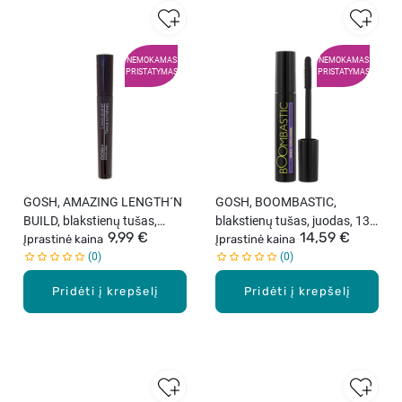
NEMOKAMAS
NEMOKAMAS
PRISTATYMAS
PRISTATYMAS
GOSH, AMAZING LENGTH´N
GOSH, BOOMBASTIC,
BUILD, blakstienų tušas,
blakstienų tušas, juodas, 13
9,99 €
14,59 €
juodas, 10 ml
Įprastinė kaina
ml
Įprastinė kaina
0
0
Pridėti į krepšelį
Pridėti į krepšelį