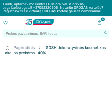
Klientų aptarnavimo centras I-IV 9-17 val. V 9-15:45,
pagalba@drogas.lt +37052320505 | Neturite DROGAS kortelės?
Registruokitės ir virtualią DROGAS kortelę gausite nemokamai!
0
Pagrindinis
GOSH dekoratyvinės kosmetikos
akcijos prekėms -40%