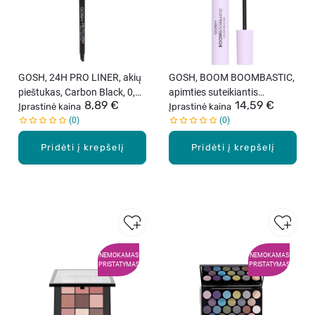
GOSH, 24H PRO LINER, akių
GOSH, BOOM BOOMBASTIC,
pieštukas, Carbon Black, 0,35
apimties suteikiantis
8,89 €
14,59 €
g
Įprastinė kaina
blakstienų tušas, 13 ml
Įprastinė kaina
0
0
Pridėti į krepšelį
Pridėti į krepšelį
NEMOKAMAS
NEMOKAMAS
PRISTATYMAS
PRISTATYMAS