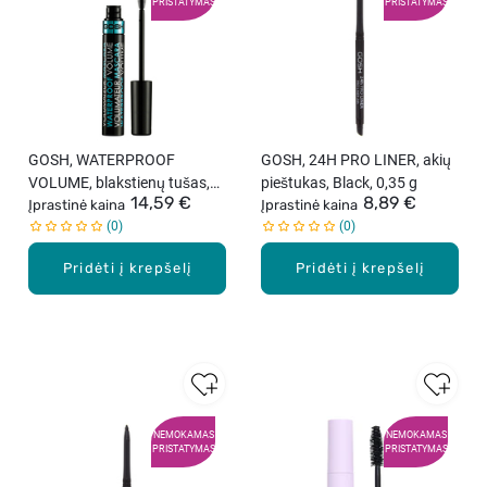
PRISTATYMAS
PRISTATYMAS
GOSH, WATERPROOF
GOSH, 24H PRO LINER, akių
VOLUME, blakstienų tušas,
pieštukas, Black, 0,35 g
14,59 €
8,89 €
juodas, 10 ml
Įprastinė kaina
Įprastinė kaina
0
0
Pridėti į krepšelį
Pridėti į krepšelį
NEMOKAMAS
NEMOKAMAS
PRISTATYMAS
PRISTATYMAS