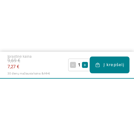
Įprastinė kaina
9,69 €
–
+
Į krepšelį
7,27 €
30 dienų mažiausia kaina: 
5,19 €
Apie mus