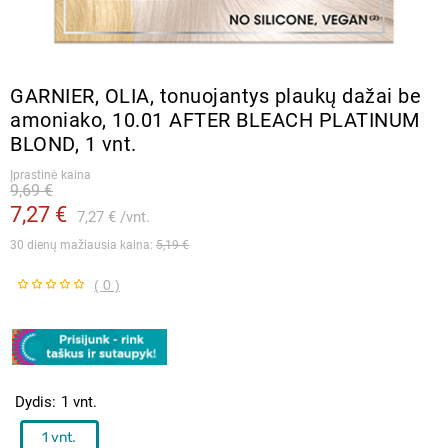
GARNIER, OLIA, tonuojantys plaukų dažai be
amoniako, 10.01 AFTER BLEACH PLATINUM
BLOND, 1 vnt.
Įprastinė kaina
9,69 €
7,27 €
7,27 €
vnt.
30 dienų mažiausia kaina: 
5,19 €
( 0 )
Dydis
1 vnt.
1 vnt.