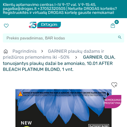
Klientų aptarnavimo centras I-IV 9-17 val. V 9-15:45,
pagalba@drogas.lt +37052320505 | Neturite DROGAS kortelės?
Registruokitės ir virtualią DROGAS kortelę gausite nemokamai!
0
Pagrindinis
GARNIER plaukų dažams ir
priežiūros priemonėms iki -50%
GARNIER, OLIA,
tonuojantys plaukų dažai be amoniako, 10.01 AFTER
BLEACH PLATINUM BLOND, 1 vnt.
NEMOKAMAS
PRISTATYMAS