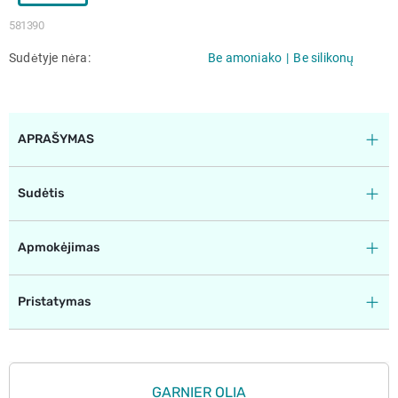
581390
Sudėtyje nėra
Be amoniako
Be silikonų
APRAŠYMAS
Sudėtis
Apmokėjimas
Pristatymas
GARNIER OLIA