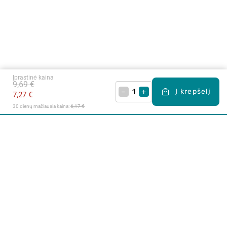
Įprastinė kaina
9,69 €
–
+
Į krepšelį
7,27 €
30 dienų mažiausia kaina: 
6,17 €
Apie mus