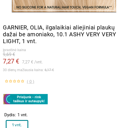
GARNIER, OLIA, ilgalaikiai aliejiniai plaukų
dažai be amoniako, 10.1 ASHY VERY VERY
LIGHT, 1 vnt.
Įprastinė kaina
9,69 €
7,27 €
7,27 €
vnt.
30 dienų mažiausia kaina: 
6,17 €
( 0 )
Dydis
1 vnt.
1 vnt.