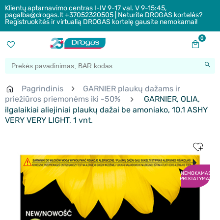
Klientų aptarnavimo centras I-IV 9-17 val. V 9-15:45,
pagalba@drogas.lt +37052320505 | Neturite DROGAS kortelės?
Registruokitės ir virtualią DROGAS kortelę gausite nemokamai!
0
Pagrindinis
GARNIER plaukų dažams ir
priežiūros priemonėms iki -50%
GARNIER, OLIA,
ilgalaikiai aliejiniai plaukų dažai be amoniako, 10.1 ASHY
VERY VERY LIGHT, 1 vnt.
NEMOKAMAS
PRISTATYMAS