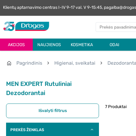
Klientų aptarnavimo centras I-IV 9-17 val. V 9-15:45, pagalba@droga
AKCIJOS
NAUJIENOS
KOSMETIKA
ODAI
Pagrindinis
Higienai, sveikatai
Dezodoranta
MEN EXPERT Rutuliniai
Dezodorantai
7 Produktai
Išvalyti filtrus
PREKĖS ŽENKLAS