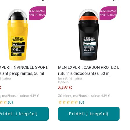
NEMOKAMAS
NEMOKAMAS
PRISTATYMAS
PRISTATYMAS
PERT, INVINCIBLE SPORT,
MEN EXPERT, CARBON PROTECT,
is antiperspirantas, 50 ml
rutulinis dezodorantas, 50 ml
ė kaina
Įprastinė kaina
5,99 €
€
3,59 €
ų mažiausia kaina: 
4,19 €
30 dienų mažiausia kaina: 
4,19 €
0
0
Pridėti į krepšelį
Pridėti į krepšelį