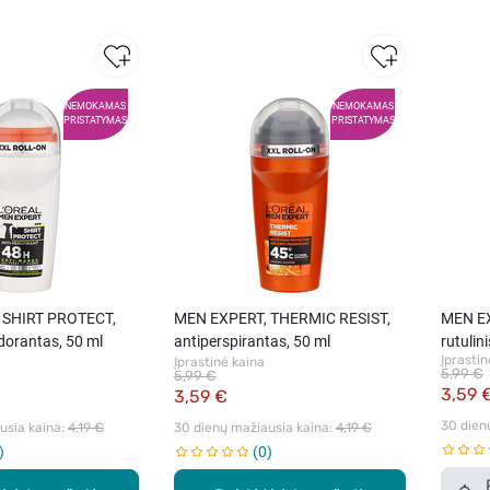
NEMOKAMAS
NEMOKAMAS
PRISTATYMAS
PRISTATYMAS
 SHIRT PROTECT,
MEN EXPERT, THERMIC RESIST,
MEN E
odorantas, 50 ml
antiperspirantas, 50 ml
rutulin
Įprastin
Įprastinė kaina
5,99 €
5,99 €
3,59 
3,59 €
30 dien
sia kaina: 
4,19 €
30 dienų mažiausia kaina: 
4,19 €
0