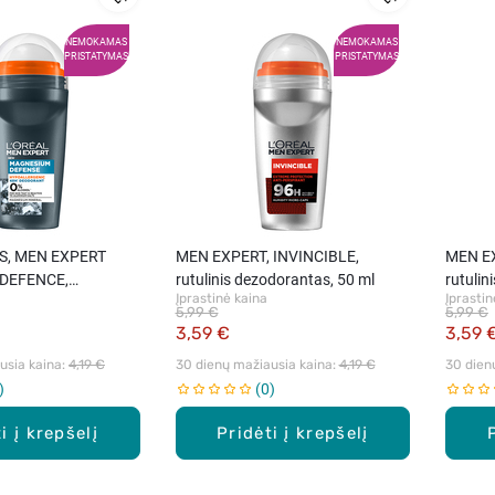
NEMOKAMAS
NEMOKAMAS
PRISTATYMAS
PRISTATYMAS
IS, MEN EXPERT
MEN EXPERT, INVINCIBLE,
MEN EX
DEFENCE,
rutulinis dezodorantas, 50 ml
rutulin
Įprastinė kaina
Įprastin
rutulinis
5,99 €
5,99 €
tas, 50 ml
3,59 €
3,59 
sia kaina: 
4,19 €
30 dienų mažiausia kaina: 
4,19 €
30 dien
0
i į krepšelį
Pridėti į krepšelį