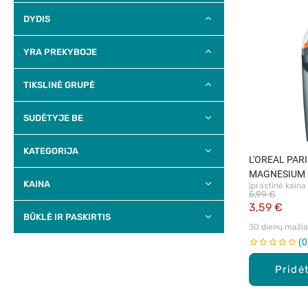
DYDIS
YRA PREKYBOJE
TIKSLINĖ GRUPĖ
SUDĖTYJE BE
KATEGORIJA
L'OREAL PAR
MAGNESIUM 
KAINA
Įprastinė kaina
hipoalerginis 
5,99 €
antiperspiran
3,59 €
BŪKLĖ IR PASKIRTIS
30 dienų mažiau
0
Pridėt