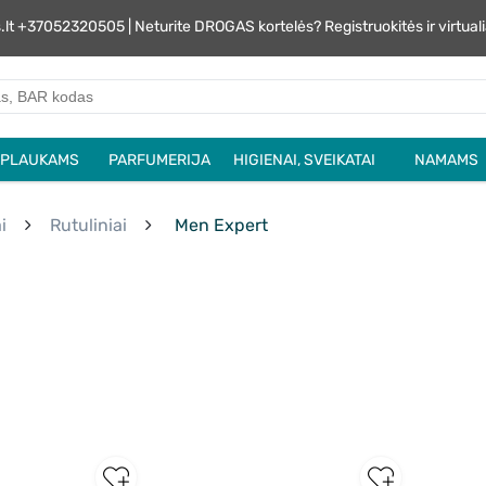
s.lt +37052320505 | Neturite DROGAS kortelės? Registruokitės ir virtu
PLAUKAMS
PARFUMERIJA
HIGIENAI, SVEIKATAI
NAMAMS
i
Rutuliniai
Men Expert