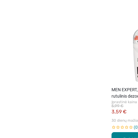
MEN EXPERT,
rutulinis dez
Įprastinė kaina
5,99 €
3,59 €
30 dienų mažiau
0