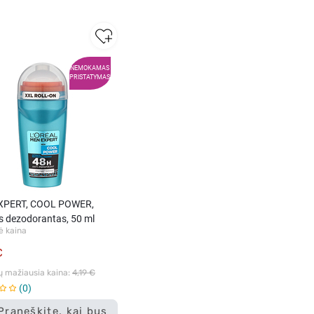
NEMOKAMAS
PRISTATYMAS
XPERT, COOL POWER,
is dezodorantas, 50 ml
ė kaina
€
ų mažiausia kaina: 
4,19 €
0
Praneškite, kai bus