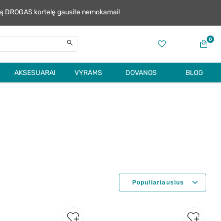
alią DROGAS kortelę gausite nemokamai!
0
AKSESUARAI
VYRAMS
DOVANOS
BLOG