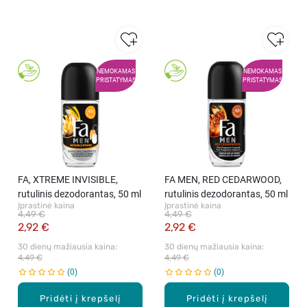
NEMOKAMAS
NEMOKAMAS
PRISTATYMAS
PRISTATYMAS
FA, XTREME INVISIBLE,
FA MEN, RED CEDARWOOD,
rutulinis dezodorantas, 50 ml
rutulinis dezodorantas, 50 ml
Įprastinė kaina
Įprastinė kaina
4,49 €
4,49 €
2,92 €
2,92 €
30 dienų mažiausia kaina: 
30 dienų mažiausia kaina: 
4,49 €
4,49 €
0
0
Pridėti į krepšelį
Pridėti į krepšelį