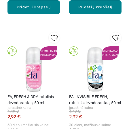
Pridėti į krepšelį
Pridėti į krepšelį
NEMOKAMAS
NEMOKAMAS
PRISTATYMAS
PRISTATYMAS
FA, FRESH & DRY, rutulinis
FA, INVISIBLE FRESH,
dezodorantas, 50 ml
rutulinis dezodorantas, 50 ml
Įprastinė kaina
Įprastinė kaina
4,49 €
4,49 €
2,92 €
2,92 €
30 dienų mažiausia kaina: 
30 dienų mažiausia kaina: 