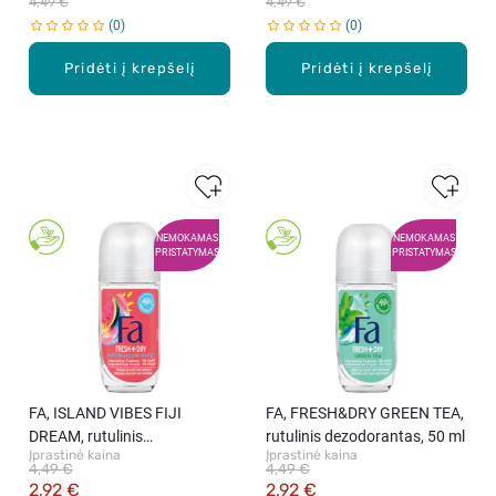
4,49 €
4,49 €
0
0
Pridėti į krepšelį
Pridėti į krepšelį
NEMOKAMAS
NEMOKAMAS
PRISTATYMAS
PRISTATYMAS
FA, ISLAND VIBES FIJI
FA, FRESH&DRY GREEN TEA,
DREAM, rutulinis
rutulinis dezodorantas, 50 ml
Įprastinė kaina
Įprastinė kaina
dezodorantas
4,49 €
4,49 €
antiperspirantas, 50 ml
2,92 €
2,92 €