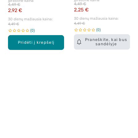
Įprastinė kaina
Įprastinė kaina
4,49 €
4,49 €
2,25 €
2,92 €
30 dienų mažiausia kaina: 
30 dienų mažiausia kaina: 
4,49 €
4,49 €
0
0
Praneškite, kai bus
Pridėti į krepšelį
sandėlyje
Apie mus