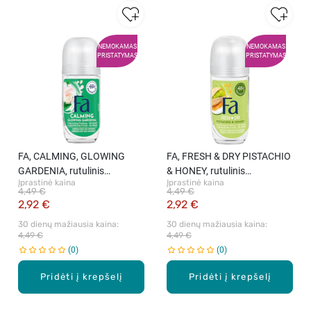
NEMOKAMAS
NEMOKAMAS
PRISTATYMAS
PRISTATYMAS
FA, CALMING, GLOWING
FA, FRESH & DRY PISTACHIO
GARDENIA, rutulinis
& HONEY, rutulinis
Įprastinė kaina
Įprastinė kaina
dezodorantas, 50 ml.
dezodorantas, 50 ml.
4,49 €
4,49 €
2,92 €
2,92 €
30 dienų mažiausia kaina: 
30 dienų mažiausia kaina: 
4,49 €
4,49 €
0
0
Pridėti į krepšelį
Pridėti į krepšelį