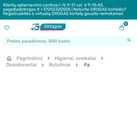
Klientų aptarnavimo centras I-IV 9-17 val. V 9-15:45,
pagalba@drogas.lt +37052320505 | Neturite DROGAS kortelės?
Registruokitės ir virtualią DROGAS kortelę gausite nemokamai!
0
Pagrindinis
Higienai, sveikatai
Dezodorantai
Rutuliniai
Fa