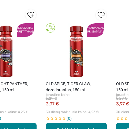
NEMOKAMAS
NEMOKAMAS
PRISTATYMAS
PRISTATYMAS
NIGHT PANTHER,
OLD SPICE, TIGER CLAW,
OLD SP
, 150 ml.
dezodorantas, 150 ml.
150 ml
Įprastinė kaina
Įprastin
5,29 €
5,29 €
3,97 €
3,97 
sia kaina: 
4,23 €
30 dienų mažiausia kaina: 
4,23 €
30 dien
0