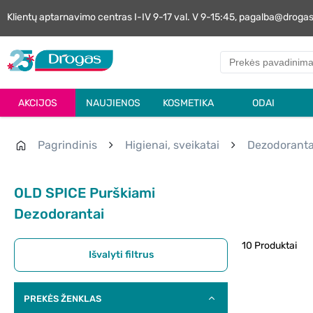
Klientų aptarnavimo centras I-IV 9-17 val. V 9-15:45, pagalba@droga
AKCIJOS
NAUJIENOS
KOSMETIKA
ODAI
Pagrindinis
Higienai, sveikatai
Dezodoranta
OLD SPICE Purškiami
Dezodorantai
10 Produktai
Išvalyti filtrus
PREKĖS ŽENKLAS