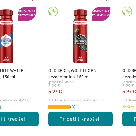
NEMOKAMAS
NEMOKAMAS
PRISTATYMAS
PRISTATYMAS
WHITE WATER,
OLD SPICE, WOLFTHORN,
OLD SP
, 150 ml
dezodorantas, 150 ml
dezodo
Įprastinė kaina
Įprastin
5,29 €
5,29 €
3,97 €
3,97 
sia kaina: 
4,23 €
30 dienų mažiausia kaina: 
4,23 €
30 dien
3
i į krepšelį
Pridėti į krepšelį