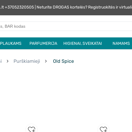
s.lt +37052320505 | Neturite DROGAS kortelės? Registruokitės ir virtu
PLAUKAMS
PARFUMERIJA
HIGIENAI, SVEIKATAI
NAMAMS
i
Purškiamieji
Old Spice