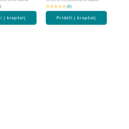
0
i į krepšelį
Pridėti į krepšelį