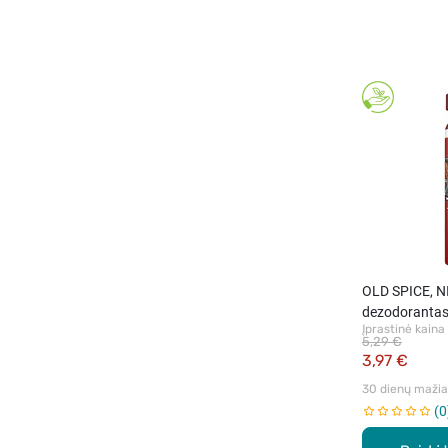
OLD SPICE, 
dezodorantas
Įprastinė kaina
5,29 €
3,97 €
30 dienų mažiau
0