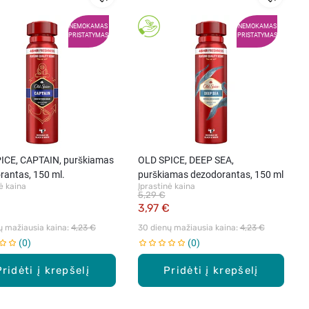
NEMOKAMAS
NEMOKAMAS
PRISTATYMAS
PRISTATYMAS
ICE, CAPTAIN, purškiamas
OLD SPICE, DEEP SEA,
rantas, 150 ml.
purškiamas dezodorantas, 150 ml
ė kaina
Įprastinė kaina
5,29 €
€
3,97 €
ų mažiausia kaina: 
4,23 €
30 dienų mažiausia kaina: 
4,23 €
0
0
Pridėti į krepšelį
Pridėti į krepšelį