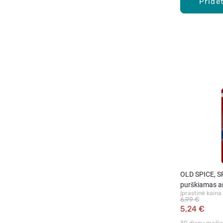
Pridėt
OLD SPICE, 
purškiamas an
Įprastinė kaina
ml.
6,99 €
5,24 €
30 dienų mažiau