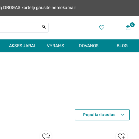
alią DROGAS kortelę gausite nemokamai!
0
AKSESUARAI
VYRAMS
DOVANOS
BLOG