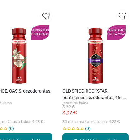
NEMOKAMAS
NEMOKAMAS
PRISTATYMAS
PRISTATYMAS
ICE, OASIS, dezodorantas,
OLD SPICE, ROCKSTAR,
.
purškiamas dezodorantas, 150
ė kaina
Įprastinė kaina
ml.
5,29 €
€
3,97 €
ų mažiausia kaina: 
4,23 €
30 dienų mažiausia kaina: 
4,23 €
0
0