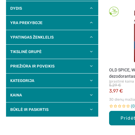
DYDIS
YRA PREKYBOJE
YPATINGAS ŽENKLELIS
TIKSLINĖ GRUPĖ
PRIEŽIŪRA IR POVEIKIS
OLD SPICE, 
dezodorantas
KATEGORIJA
Įprastinė kaina
5,29 €
3,97 €
KAINA
30 dienų mažiau
0
BŪKLĖ IR PASKIRTIS
Pridėt