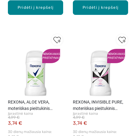
Pridėti į krepšelį
Pridėti į krepšelį
NEMOKAMAS
NEMOKAMAS
PRISTATYMAS
PRISTATYMAS
REXONA, ALOE VERA,
REXONA, INVISIBLE PURE,
moteriškas pieštukinis
moteriškas pieštukinis
Įprastinė kaina
Įprastinė kaina
dezodorantas, 50 ml.
dezodorantas, 50 ml.
4,99 €
4,99 €
3,74 €
3,74 €
30 dienų mažiausia kaina: 
30 dienų mažiausia kaina: 