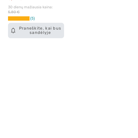
30 dienų mažiausia kaina: 
5,80 €
5
Praneškite, kai bus
sandėlyje
Apie mus
E. parduotuvė