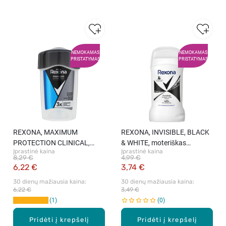
NEMOKAMAS
NEMOKAMAS
PRISTATYMAS
PRISTATYMAS
REXONA, MAXIMUM
REXONA, INVISIBLE, BLACK
PROTECTION CLINICAL,
& WHITE, moteriškas
Įprastinė kaina
Įprastinė kaina
tepamas vyriškas
pieštukinis dezodoranta, 50
8,29 €
4,99 €
antiperspirantas, 45 ml
ml.
6,22 €
3,74 €
30 dienų mažiausia kaina: 
30 dienų mažiausia kaina: 
6,22 €
3,49 €
1
0
Pridėti į krepšelį
Pridėti į krepšelį