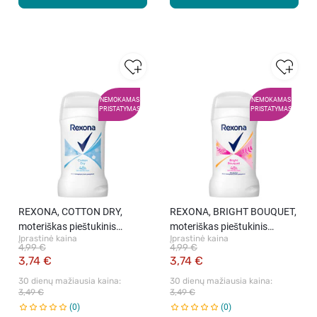
NEMOKAMAS
NEMOKAMAS
PRISTATYMAS
PRISTATYMAS
REXONA, COTTON DRY,
REXONA, BRIGHT BOUQUET,
moteriškas pieštukinis
moteriškas pieštukinis
Įprastinė kaina
Įprastinė kaina
dezodorantas, 50 ml.
dezodorantas, 50 ml.
4,99 €
4,99 €
3,74 €
3,74 €
30 dienų mažiausia kaina: 
30 dienų mažiausia kaina: 
3,49 €
3,49 €
0
0