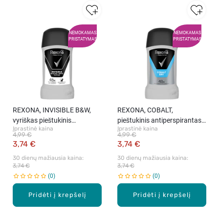
NEMOKAMAS
NEMOKAMAS
PRISTATYMAS
PRISTATYMAS
REXONA, INVISIBLE B&W,
REXONA, COBALT,
vyriškas pieštukinis
pieštukinis antiperspirantas
Įprastinė kaina
Įprastinė kaina
antiperspirantas , 50 ml
vyrams, 50 ml
4,99 €
4,99 €
3,74 €
3,74 €
30 dienų mažiausia kaina: 
30 dienų mažiausia kaina: 
3,74 €
3,74 €
0
0
Pridėti į krepšelį
Pridėti į krepšelį