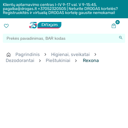
Klientų aptarnavimo centras I-IV 9-17 val. V 9-15:45,
pagalba@drogas.lt +37052320505 | Neturite DROGAS kortelės?
Registruokitės ir virtualią DROGAS kortelę gausite nemokamai!
0
Pagrindinis
Higienai, sveikatai
Dezodorantai
Pieštukiniai
Rexona