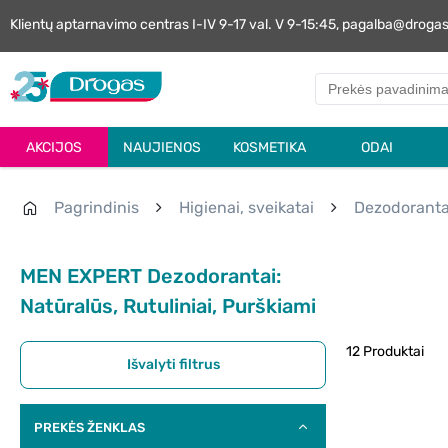
Klientų aptarnavimo centras I-IV 9-17 val. V 9-15:45, pagalba@droga
AKCIJOS
NAUJIENOS
KOSMETIKA
ODAI
Pagrindinis
Higienai, sveikatai
Dezodoranta
MEN EXPERT Dezodorantai:
Natūralūs, Rutuliniai, Purškiami
12 Produktai
Išvalyti filtrus
PREKĖS ŽENKLAS