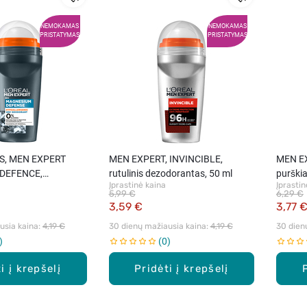
NEMOKAMAS
NEMOKAMAS
PRISTATYMAS
PRISTATYMAS
IS, MEN EXPERT
MEN EXPERT, INVINCIBLE,
MEN EX
DEFENCE,
rutulinis dezodorantas, 50 ml
purški
Įprastinė kaina
Įprastin
rutulinis
5,99 €
6,29 €
tas, 50 ml
3,59 €
3,77 
sia kaina: 
4,19 €
30 dienų mažiausia kaina: 
4,19 €
30 dien
0
i į krepšelį
Pridėti į krepšelį