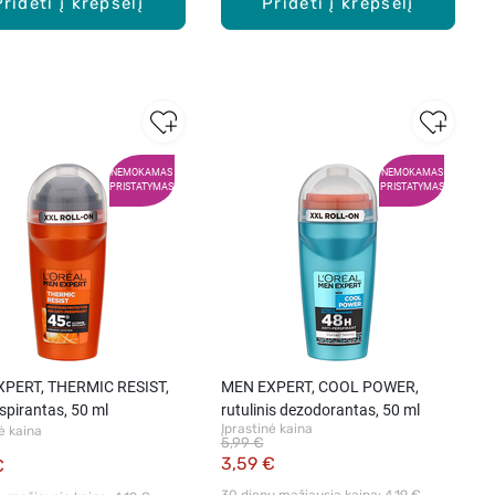
Pridėti į krepšelį
Pridėti į krepšelį
NEMOKAMAS
NEMOKAMAS
PRISTATYMAS
PRISTATYMAS
PERT, THERMIC RESIST,
MEN EXPERT, COOL POWER,
spirantas, 50 ml
rutulinis dezodorantas, 50 ml
Įprastinė kaina
ė kaina
5,99 €
3,59 €
€
30 dienų mažiausia kaina: 
4,19 €