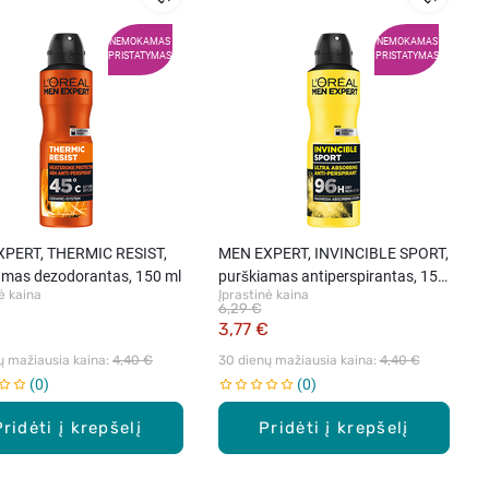
NEMOKAMAS
NEMOKAMAS
PRISTATYMAS
PRISTATYMAS
PERT, THERMIC RESIST,
MEN EXPERT, INVINCIBLE SPORT,
amas dezodorantas, 150 ml
purškiamas antiperspirantas, 150
ė kaina
Įprastinė kaina
ml
6,29 €
€
3,77 €
ų mažiausia kaina: 
4,40 €
30 dienų mažiausia kaina: 
4,40 €
0
0
Pridėti į krepšelį
Pridėti į krepšelį