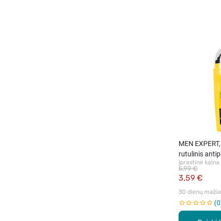
MEN EXPERT,
rutulinis anti
Įprastinė kaina
5,99 €
3,59 €
30 dienų mažiau
0