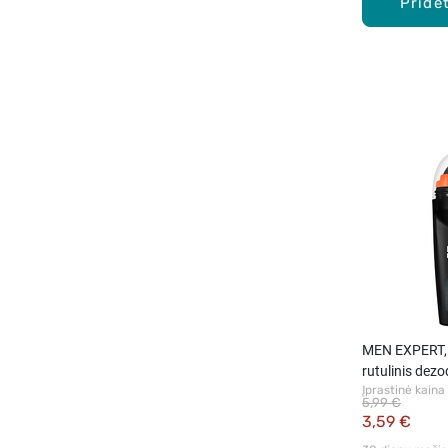
Pridėt
MEN EXPERT,
rutulinis dez
Įprastinė kaina
5,99 €
3,59 €