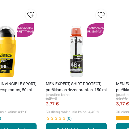
NEMOKAMAS
NEMOKAMAS
PRISTATYMAS
PRISTATYMAS
 INVINCIBLE SPORT,
MEN EXPERT, SHIRT PROTECT,
MEN EX
perspirantas, 50 ml
purškiamas dezodorantas, 150 ml
purški
Įprastinė kaina
Įprastin
6,29 €
6,29 €
3,77 €
3,77 
sia kaina: 
4,19 €
30 dienų mažiausia kaina: 
4,40 €
30 dien
0