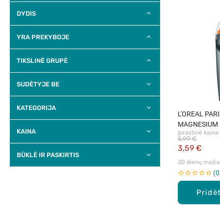
DYDIS
YRA PREKYBOJE
TIKSLINĖ GRUPĖ
SUDĖTYJE BE
KATEGORIJA
L'OREAL PAR
MAGNESIUM 
KAINA
Įprastinė kaina
hipoalerginis 
5,99 €
antiperspiran
3,59 €
BŪKLĖ IR PASKIRTIS
30 dienų mažiau
0
Pridėt