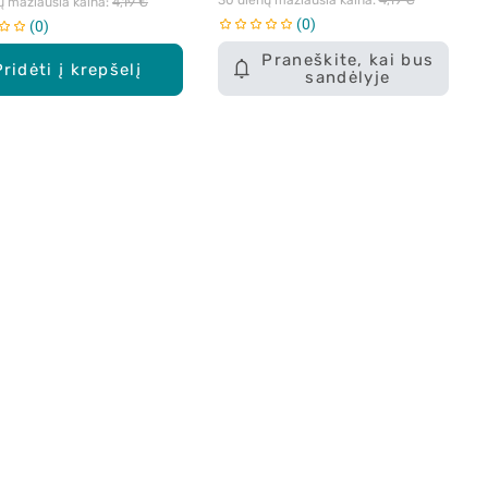
ų mažiausia kaina: 
4,19 €
0
0
Praneškite, kai bus
Pridėti į krepšelį
sandėlyje