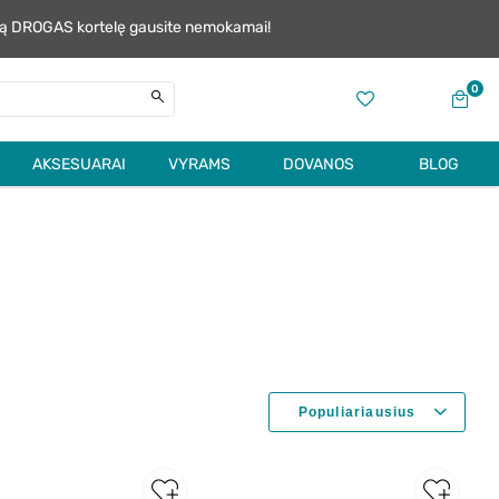
alią DROGAS kortelę gausite nemokamai!
0
AKSESUARAI
VYRAMS
DOVANOS
BLOG