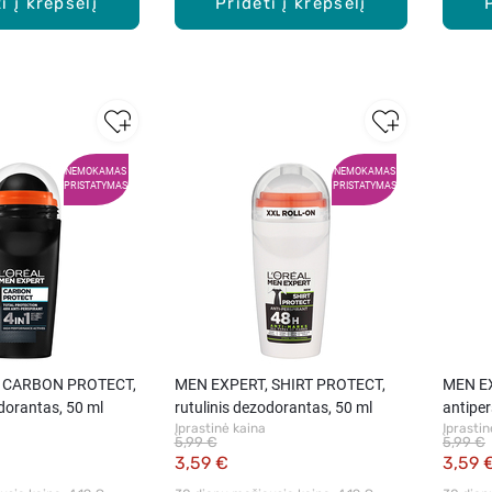
i į krepšelį
Pridėti į krepšelį
NEMOKAMAS
NEMOKAMAS
PRISTATYMAS
PRISTATYMAS
 CARBON PROTECT,
MEN EXPERT, SHIRT PROTECT,
MEN EX
odorantas, 50 ml
rutulinis dezodorantas, 50 ml
antiper
Įprastinė kaina
Įprastin
5,99 €
5,99 €
3,59 €
3,59 