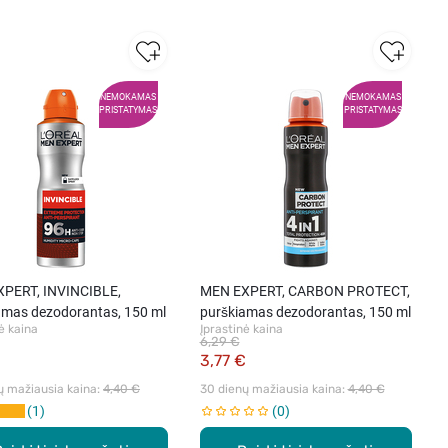
NEMOKAMAS
NEMOKAMAS
PRISTATYMAS
PRISTATYMAS
PERT, INVINCIBLE,
MEN EXPERT, CARBON PROTECT,
amas dezodorantas, 150 ml
purškiamas dezodorantas, 150 ml
ė kaina
Įprastinė kaina
6,29 €
€
3,77 €
ų mažiausia kaina: 
4,40 €
30 dienų mažiausia kaina: 
4,40 €
1
0