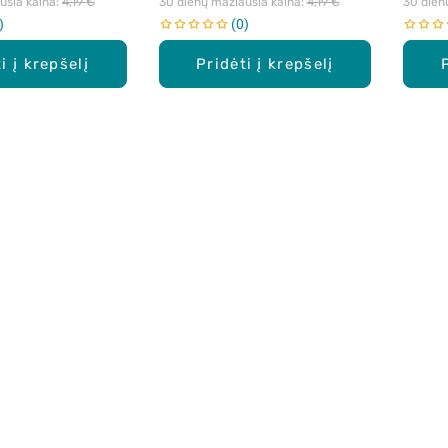
sia kaina: 
4,19 €
30 dienų mažiausia kaina: 
4,19 €
30 dien
0
i į krepšelį
Pridėti į krepšelį