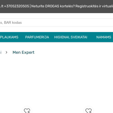
s.lt +37052320505 | Neturite DROGAS kortelės? Registruokitės ir virtu
PLAUKAMS
PARFUMERIJA
HIGIENAI, SVEIKATAI
NAMAMS
i
Men Expert