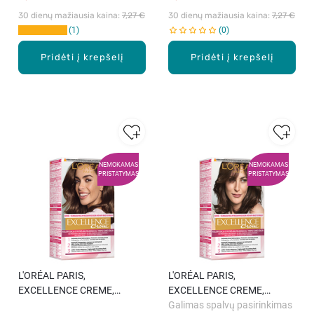
30 dienų mažiausia kaina: 
7,27 €
30 dienų mažiausia kaina: 
7,27 €
1
0
Pridėti į krepšelį
Pridėti į krepšelį
NEMOKAMAS
NEMOKAMAS
PRISTATYMAS
PRISTATYMAS
L′ORÉAL PARIS,
L′ORÉAL PARIS,
EXCELLENCE CREME,
EXCELLENCE CREME,
ilgalaikiai plaukų dažai, 5.00
ilgalaikiai plaukų dažai, 4.00
Galimas spalvų pasirinkimas