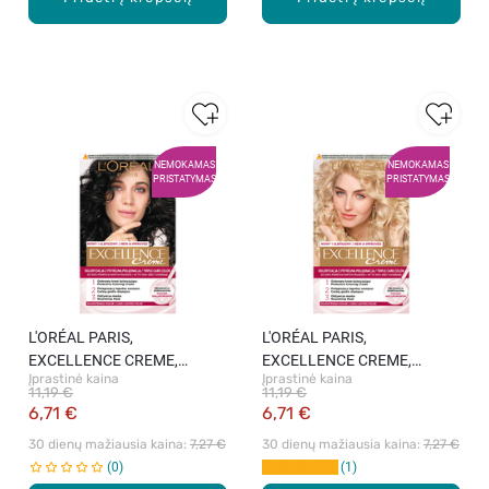
NEMOKAMAS
NEMOKAMAS
PRISTATYMAS
PRISTATYMAS
L′ORÉAL PARIS,
L′ORÉAL PARIS,
EXCELLENCE CREME,
EXCELLENCE CREME,
Įprastinė kaina
Įprastinė kaina
ilgalaikiai plaukų dažai, 200
ilgalaikiai plaukų dažai, 10
11,19 €
11,19 €
TRUE DARKEST BROWN, 1
LIGHTEST BLOND, 1 vnt.
6,71 €
6,71 €
vnt.
30 dienų mažiausia kaina: 
7,27 €
30 dienų mažiausia kaina: 
7,27 €
0
1