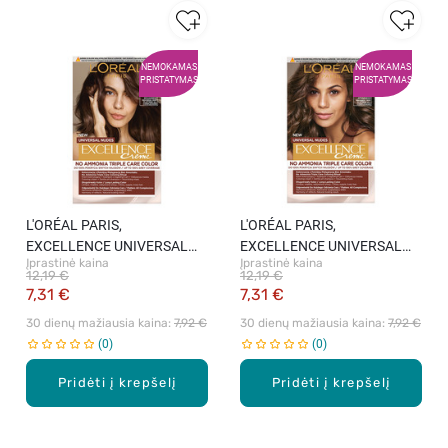
NEMOKAMAS
NEMOKAMAS
PRISTATYMAS
PRISTATYMAS
L'ORÉAL PARIS,
L'ORÉAL PARIS,
EXCELLENCE UNIVERSAL
EXCELLENCE UNIVERSAL
Įprastinė kaina
Įprastinė kaina
NUDE, 4U Universal Brown,
NUDE, 5U Universal Light
12,19 €
12,19 €
ilgalaikiai plaukų dažai, 1 vnt.
Brown, ilgalaikiai plaukų
7,31 €
7,31 €
dažai, 1 vnt.
30 dienų mažiausia kaina: 
7,92 €
30 dienų mažiausia kaina: 
7,92 €
0
0
Pridėti į krepšelį
Pridėti į krepšelį