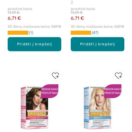
Šviesiai ruda, 1 vnt.
Ruda, 1 vnt.
2
Įprastinė kaina
Įprastinė kaina
11,19 €
11,19 €
6,71 €
6,71 €
30 dienų mažiausia kaina: 
7,27 €
30 dienų mažiausia kaina: 
7,27 €
1
47
Pridėti į krepšelį
Pridėti į krepšelį
NEMOKAMAS
NEMOKAMAS
PRISTATYMAS
PRISTATYMAS