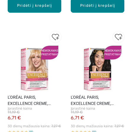
Pridėti į krepšelį
Pridėti į krepšelį
NEMOKAMAS
NEMOKAMAS
PRISTATYMAS
PRISTATYMAS
L′ORÉAL PARIS,
L′ORÉAL PARIS,
EXCELLENCE CREME,
EXCELLENCE CREME,
Įprastinė kaina
Įprastinė kaina
ilgalaikiai plaukų dažai, 10.21
ilgalaikiai plaukų dažai, 1
11,19 €
11,19 €
Lightest Pearl Blonde, 1 vnt.
Juoda, 1 vnt.
6,71 €
6,71 €
30 dienų mažiausia kaina: 
7,27 €
30 dienų mažiausia kaina: 
7,27 €