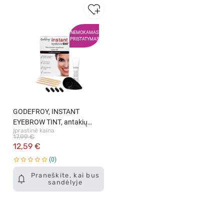
NEMOKAMAS
PRISTATYMAS
GODEFROY, INSTANT
EYEBROW TINT, antakių
Įprastinė kaina
dažai, Medium Brown, 1 vnt.
17,99 €
12,59 €
0
Praneškite, kai bus
sandėlyje