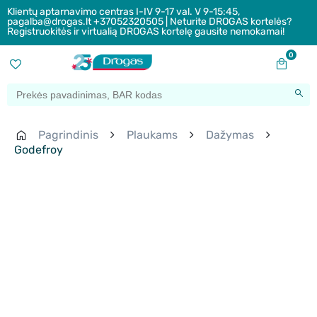
Klientų aptarnavimo centras I-IV 9-17 val. V 9-15:45,
pagalba@drogas.lt +37052320505 | Neturite DROGAS kortelės?
Registruokitės ir virtualią DROGAS kortelę gausite nemokamai!
0
Pagrindinis
Plaukams
Dažymas
Godefroy