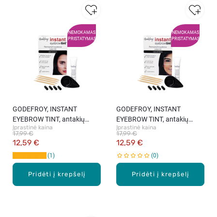
NEMOKAMAS
NEMOKAMAS
PRISTATYMAS
PRISTATYMAS
GODEFROY, INSTANT
GODEFROY, INSTANT
EYEBROW TINT, antakių
EYEBROW TINT, antakių
Įprastinė kaina
Įprastinė kaina
dažai, Dark Brown, 1 vnt.
dažai, Natural Black, 1 vnt.
17,99 €
17,99 €
12,59 €
12,59 €
1
0
Pridėti į krepšelį
Pridėti į krepšelį