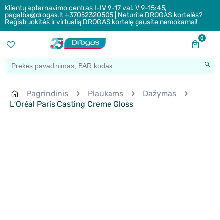
Klientų aptarnavimo centras I-IV 9-17 val. V 9-15:45,
pagalba@drogas.lt +37052320505 | Neturite DROGAS kortelės?
Registruokitės ir virtualią DROGAS kortelę gausite nemokamai!
0
Pagrindinis
Plaukams
Dažymas
L′Oréal Paris Casting Creme Gloss