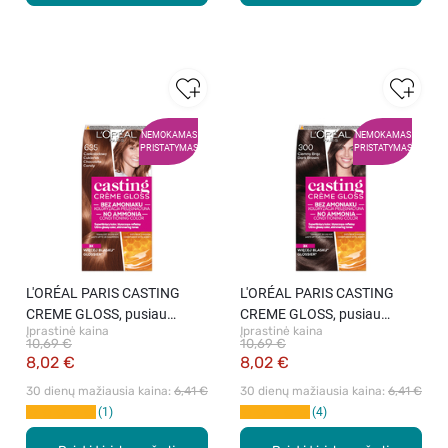
NEMOKAMAS
NEMOKAMAS
PRISTATYMAS
PRISTATYMAS
L′ORÉAL PARIS CASTING
L′ORÉAL PARIS CASTING
CREME GLOSS, pusiau
CREME GLOSS, pusiau
Įprastinė kaina
Įprastinė kaina
ilgalaikiai plaukų dažai be
ilgalaikiai plaukų dažai be
10,69 €
10,69 €
amoniako, 635 Chocolate
amoniako, 300 Dark Brown, 1
8,02 €
8,02 €
Candy, 1 vnt.
vnt.
30 dienų mažiausia kaina: 
6,41 €
30 dienų mažiausia kaina: 
6,41 €
1
4