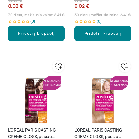
10,69 €
10,69 €
amoniako, 3102 Cool Dark
amoniako, 4102 Cool
8,02 €
8,02 €
Brown, 1 vnt.
Chestnut, 1 vnt.
30 dienų mažiausia kaina: 
6,41 €
30 dienų mažiausia kaina: 
6,41 €
0
0
Pridėti į krepšelį
Pridėti į krepšelį
NEMOKAMAS
NEMOKAMAS
PRISTATYMAS
PRISTATYMAS
L′ORÉAL PARIS CASTING
L′ORÉAL PARIS CASTING
CREME GLOSS, pusiau
CREME GLOSS, pusiau