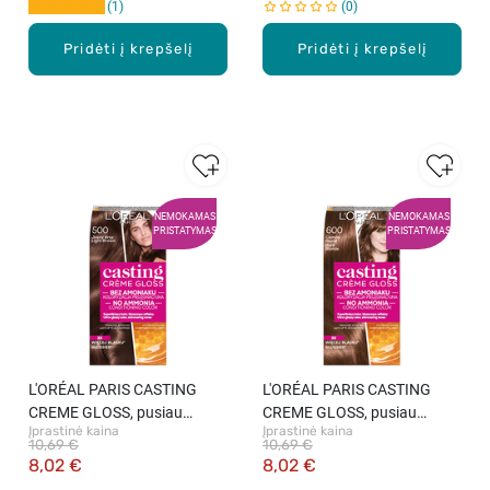
1
0
Pridėti į krepšelį
Pridėti į krepšelį
NEMOKAMAS
NEMOKAMAS
PRISTATYMAS
PRISTATYMAS
L′ORÉAL PARIS CASTING
L′ORÉAL PARIS CASTING
CREME GLOSS, pusiau
CREME GLOSS, pusiau
Įprastinė kaina
Įprastinė kaina
ilgalaikiai plaukų dažai be
ilgalaikiai plaukų dažai be
10,69 €
10,69 €
amoniako, 500 Light Brown,
amoniako, 600 Dark Blonde,
8,02 €
8,02 €
1 vnt.
1 vnt.