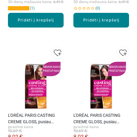
30 dienų mažiausia kaina: 
6,41 €
30 dienų mažiausia kaina: 
6,41 €
1
0
Pridėti į krepšelį
Pridėti į krepšelį
NEMOKAMAS
NEMOKAMAS
PRISTATYMAS
PRISTATYMAS
L′ORÉAL PARIS CASTING
L′ORÉAL PARIS CASTING
CREME GLOSS, pusiau
CREME GLOSS, pusiau
Įprastinė kaina
Įprastinė kaina
ilgalaikiai plaukų dažai be
ilgalaikiai plaukų dažai be
10,69 €
10,69 €
amoniako, 535 Chocolate, 1
amoniako, 323 Dark
8,02 €
8,02 €