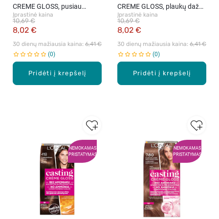
CREME GLOSS, pusiau
CREME GLOSS, plaukų dažai,
Įprastinė kaina
Įprastinė kaina
ilgalaikiai plaukų dažai be
618 Vanilla Mocha, 1 vnt.
10,69 €
10,69 €
amoniako, 1010 Iced Light
8,02 €
8,02 €
Blonde, 1 vnt.
30 dienų mažiausia kaina: 
6,41 €
30 dienų mažiausia kaina: 
6,41 €
0
0
Pridėti į krepšelį
Pridėti į krepšelį
NEMOKAMAS
NEMOKAMAS
PRISTATYMAS
PRISTATYMAS