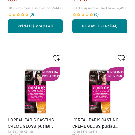
vnt.
Chocolate, 1 vnt.
30 dienų mažiausia kaina: 
6,41 €
30 dienų mažiausia kaina: 
6,41 €
0
0
Pridėti į krepšelį
Pridėti į krepšelį
NEMOKAMAS
NEMOKAMAS
PRISTATYMAS
PRISTATYMAS
L′ORÉAL PARIS CASTING
L′ORÉAL PARIS CASTING
CREME GLOSS, pusiau
CREME GLOSS, pusiau
Įprastinė kaina
Įprastinė kaina
ilgalaikiai plaukų dažai be
ilgalaikiai plaukų dažai be