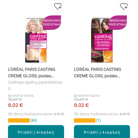
NEMOKAMAS
NEMOKAMAS
PRISTATYMAS
PRISTATYMAS
L′ORÉAL PARIS CASTING
L′ORÉAL PARIS CASTING
CREME GLOSS, pusiau
CREME GLOSS, pusiau
ilgalaikiai plaukų dažai be
Galimas spalvų pasirinkimas
ilgalaikiai plaukų dažai be
amoniako, 1021 Pearly Light
5
amoniako, 513 Iced Truffle, 1
Blonde, 1 vnt.
vnt.
Įprastinė kaina
Įprastinė kaina
10,69 €
10,69 €
8,02 €
8,02 €
30 dienų mažiausia kaina: 
6,41 €
30 dienų mažiausia kaina: 
6,41 €
60
1
Pridėti į krepšelį
Pridėti į krepšelį