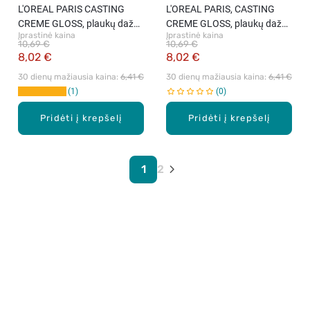
L'OREAL PARIS CASTING
L'OREAL PARIS, CASTING
CREME GLOSS, plaukų dažai,
CREME GLOSS, plaukų dažai,
Įprastinė kaina
Įprastinė kaina
418 Mocha, 1 vnt.
780 CARMEL MOCCACCINO,
10,69 €
10,69 €
1 vnt.
8,02 €
8,02 €
30 dienų mažiausia kaina: 
6,41 €
30 dienų mažiausia kaina: 
6,41 €
1
0
Pridėti į krepšelį
Pridėti į krepšelį
1
2