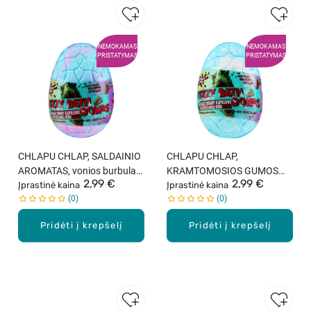
NEMOKAMAS
NEMOKAMAS
PRISTATYMAS
PRISTATYMAS
CHLAPU CHLAP, SALDAINIO
CHLAPU CHLAP,
AROMATAS, vonios burbulas
KRAMTOMOSIOS GUMOS
2,99 €
2,99 €
su staigmena viduje, 1 vnt.
Įprastinė kaina
AROMATAS, vonios burbulas
Įprastinė kaina
0
0
su staigmena viduje, 1 vnt.
Pridėti į krepšelį
Pridėti į krepšelį