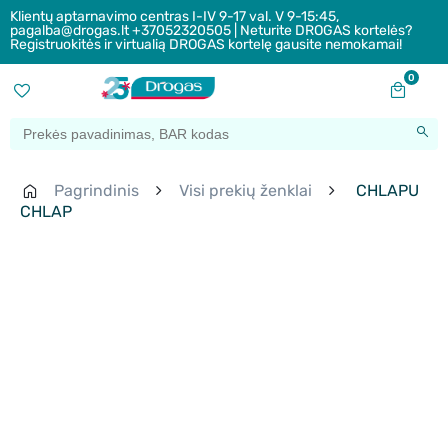
Klientų aptarnavimo centras I-IV 9-17 val. V 9-15:45,
pagalba@drogas.lt +37052320505 | Neturite DROGAS kortelės?
Registruokitės ir virtualią DROGAS kortelę gausite nemokamai!
0
Pagrindinis
Visi prekių ženklai
CHLAPU
CHLAP