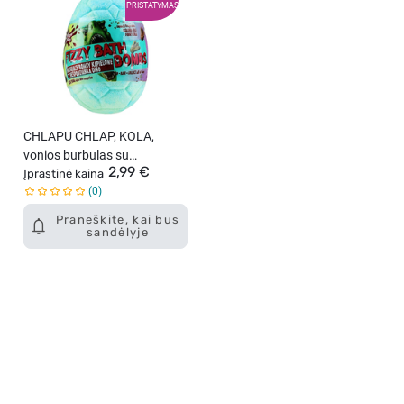
PRISTATYMAS
CHLAPU CHLAP, KOLA,
vonios burbulas su
2,99 €
staigmena viduje, 1 vnt.
Įprastinė kaina
0
Praneškite, kai bus
sandėlyje