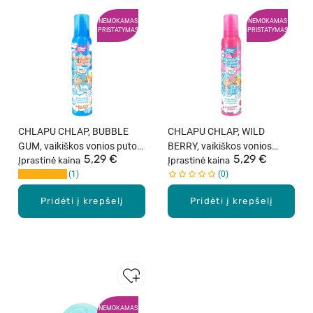
NEMOKAMAS
NEMOKAMAS
PRISTATYMAS
PRISTATYMAS
CHLAPU CHLAP, BUBBLE
CHLAPU CHLAP, WILD
GUM, vaikiškos vonios putos,
BERRY, vaikiškos vonios
5,29 €
5,29 €
200 ml
Įprastinė kaina
putos, 200 ml
Įprastinė kaina
1
0
Pridėti į krepšelį
Pridėti į krepšelį
NEMOKAMAS