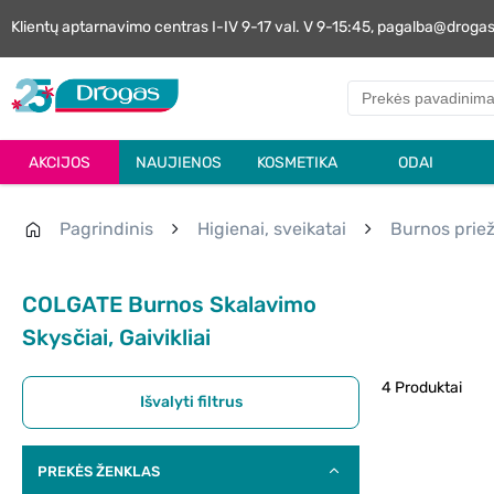
Klientų aptarnavimo centras I-IV 9-17 val. V 9-15:45, pagalba@droga
AKCIJOS
NAUJIENOS
KOSMETIKA
ODAI
Pagrindinis
Higienai, sveikatai
Burnos priež
COLGATE Burnos Skalavimo
Skysčiai, Gaivikliai
4 Produktai
Išvalyti filtrus
PREKĖS ŽENKLAS