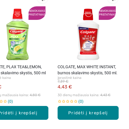
NEMOKAMAS
NEMOKAMAS
PRISTATYMAS
PRISTATYMAS
TE, PLAX TEA&LEMON,
COLGATE, MAX WHITE INSTANT,
skalavimo skystis, 500 ml
burnos skalavimo skystis, 500 ml.
ė kaina
Įprastinė kaina
7,39 €
€
4,43 €
ų mažiausia kaina: 
4,80 €
30 dienų mažiausia kaina: 
4,43 €
0
0
Pridėti į krepšelį
Pridėti į krepšelį