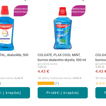
NEMOKAMAS
NEMOKAMAS
PRISTATYMAS
PRISTATYMAS
AL, skaluoklis, 500
COLGATE, PLAX COOL MINT,
COLGA
burnos skalavimo skystis, 500 ml
burnos 
Įprastinė kaina
Įprastin
7,39 €
7,39 €
4,43 €
4,43 
sia kaina: 
5,45 €
30 dienų mažiausia kaina: 
4,80 €
30 dien
1
i į krepšelį
Pridėti į krepšelį