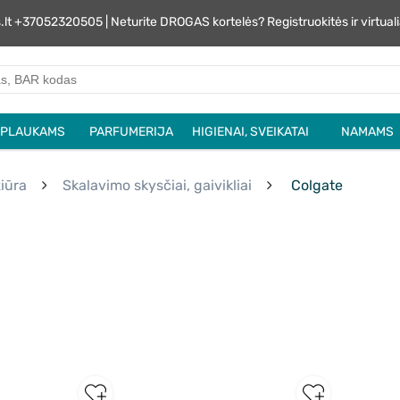
s.lt +37052320505 | Neturite DROGAS kortelės? Registruokitės ir virtu
PLAUKAMS
PARFUMERIJA
HIGIENAI, SVEIKATAI
NAMAMS
iūra
Skalavimo skysčiai, gaivikliai
Colgate