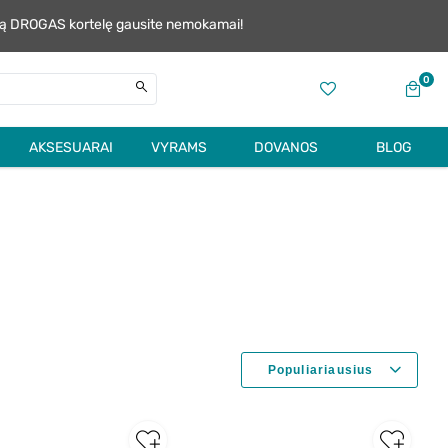
alią DROGAS kortelę gausite nemokamai!
0
AKSESUARAI
VYRAMS
DOVANOS
BLOG