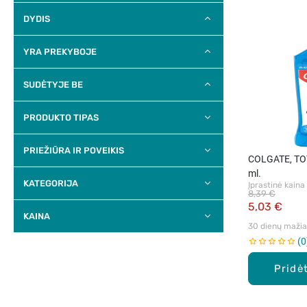
DYDIS
YRA PREKYBOJE
SUDĖTYJE BE
PRODUKTO TIPAS
PRIEŽIŪRA IR POVEIKIS
COLGATE, TOT
ml.
KATEGORIJA
Įprastinė kaina
8,39 €
5,03 €
KAINA
30 dienų mažiau
0
Pridėt