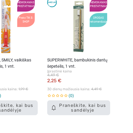
NEMOKAMAS
NEMOKAMAS
PRISTATYMAS
PRISTATYMAS
Prekė TIK E-
DROGAS
SHOP
rekomenduoja
SMILY, vaikiškas
SUPERWHITE, bambukinis dantų
s, 1 vnt.
šepetėlis, 1 vnt.
Įprastinė kaina
4,49 €
2,25 €
sia kaina: 
1,99 €
30 dienų mažiausia kaina: 
4,49 €
0
škite, kai bus
Praneškite, kai bus
sandėlyje
sandėlyje