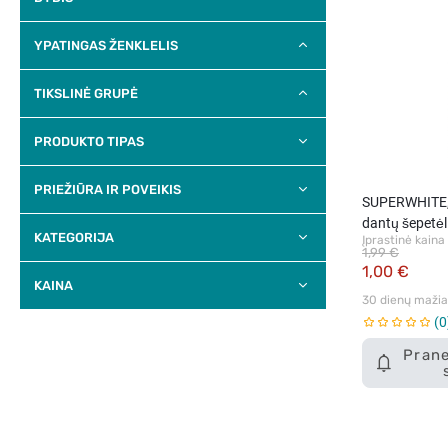
YPATINGAS ŽENKLELIS
TIKSLINĖ GRUPĖ
PRODUKTO TIPAS
PRIEŽIŪRA IR POVEIKIS
SUPERWHITE, 
dantų šepetėli
KATEGORIJA
Įprastinė kaina
1,99 €
1,00 €
KAINA
30 dienų mažiau
0
Prane