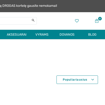
alią DROGAS kortelę gausite nemokamai!
0
AKSESUARAI
VYRAMS
DOVANOS
BLOG