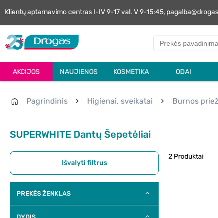
Klientų aptarnavimo centras I-IV 9-17 val. V 9-15:45, pagalba@droga
AKCIJOS
NAUJIENOS
KOSMETIKA
ODAI
Pagrindinis
Higienai, sveikatai
Burnos priež
SUPERWHITE Dantų Šepetėliai
2 Produktai
Išvalyti filtrus
PREKĖS ŽENKLAS
DYDIS