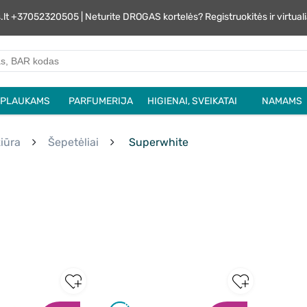
s.lt +37052320505 | Neturite DROGAS kortelės? Registruokitės ir virtu
PLAUKAMS
PARFUMERIJA
HIGIENAI, SVEIKATAI
NAMAMS
iūra
Šepetėliai
Superwhite