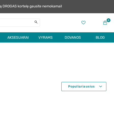
alią DROGAS kortelę gausite nemokamai!
0
AKSESUARAI
VYRAMS
DOVANOS
BLOG