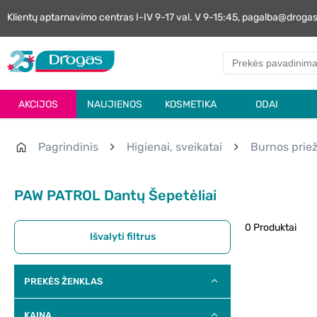
Klientų aptarnavimo centras I-IV 9-17 val. V 9-15:45, pagalba@droga
AKCIJOS
NAUJIENOS
KOSMETIKA
ODAI
Pagrindinis
Higienai, sveikatai
Burnos priež
PAW PATROL Dantų Šepetėliai
0 Produktai
Išvalyti filtrus
PREKĖS ŽENKLAS
KAINA