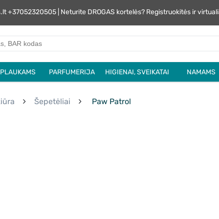
s.lt +37052320505 | Neturite DROGAS kortelės? Registruokitės ir virtu
PLAUKAMS
PARFUMERIJA
HIGIENAI, SVEIKATAI
NAMAMS
iūra
Šepetėliai
Paw Patrol