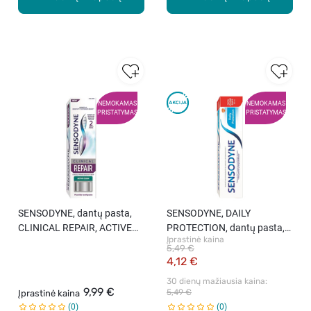
NEMOKAMAS
NEMOKAMAS
PRISTATYMAS
PRISTATYMAS
SENSODYNE, dantų pasta,
SENSODYNE, DAILY
CLINICAL REPAIR, ACTIVE
PROTECTION, dantų pasta,
Įprastinė kaina
CLEAN, 75 ml.
100 ml.
5,49 €
4,12 €
30 dienų mažiausia kaina: 
9,99 €
5,49 €
Įprastinė kaina
0
0