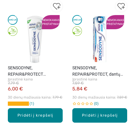
NEMOKAMAS
NEMOKAMAS
PRISTATYMAS
PRISTATYMAS
SENSODYNE,
SENSODYNE,
REPAIR&PROTECT
REPAIR&PROTECT, dantų
Įprastinė kaina
Įprastinė kaina
WHITENING, dantų pasta, 75
pasta, 75 ml
7,79 €
7,59 €
ml
6,00 €
5,84 €
30 dienų mažiausia kaina: 
7,79 €
30 dienų mažiausia kaina: 
7,59 €
1
0
Pridėti į krepšelį
Pridėti į krepšelį