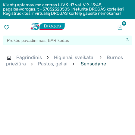
Klientų aptarnavimo centras I-IV 9-17 val. V 9-15:45,
pagalba@drogas.lt +37052320505 | Neturite DROGAS kortelės?
Registruokitės ir virtualią DROGAS kortelę gausite nemokamai!
0
Pagrindinis
Higienai, sveikatai
Burnos
priežiūra
Pastos, geliai
Sensodyne