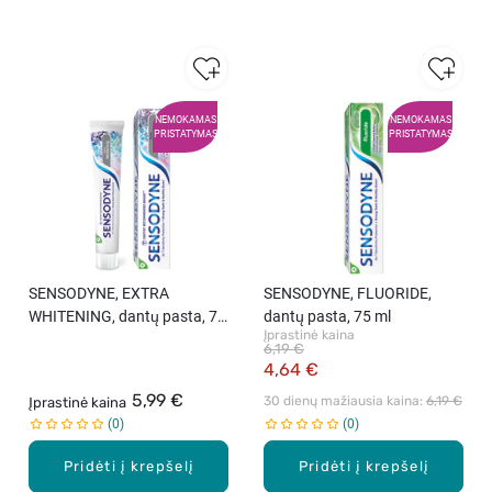
NEMOKAMAS
NEMOKAMAS
PRISTATYMAS
PRISTATYMAS
SENSODYNE, EXTRA
SENSODYNE, FLUORIDE,
WHITENING, dantų pasta, 75
dantų pasta, 75 ml
Įprastinė kaina
ml
6,19 €
4,64 €
5,99 €
30 dienų mažiausia kaina: 
6,19 €
Įprastinė kaina
0
0
Pridėti į krepšelį
Pridėti į krepšelį