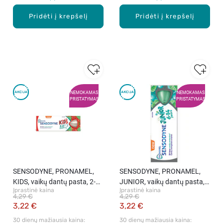
Pridėti į krepšelį
Pridėti į krepšelį
NEMOKAMAS
NEMOKAMAS
PRISTATYMAS
PRISTATYMAS
SENSODYNE, PRONAMEL,
SENSODYNE, PRONAMEL,
KIDS, vaikų dantų pasta, 2-
JUNIOR, vaikų dantų pasta,
Įprastinė kaina
Įprastinė kaina
6m, 50 ml.
6-12m, 50 ml.
4,29 €
4,29 €
3,22 €
3,22 €
30 dienų mažiausia kaina: 
30 dienų mažiausia kaina: 