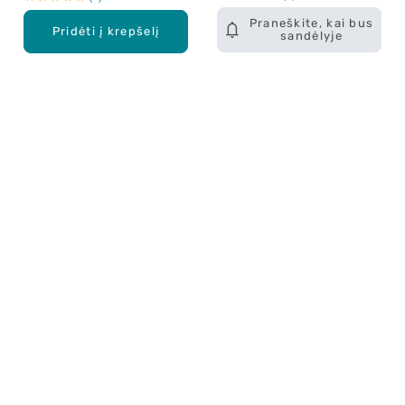
Praneškite, kai bus
Pridėti į krepšelį
sandėlyje
Apie mus
E. parduotuvė
Lojalumo programa