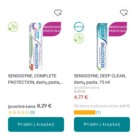
NEMOKAMAS
NEMOKAMAS
PRISTATYMAS
PRISTATYMAS
SENSODYNE, COMPLETE
SENSODYNE, DEEP CLEAN,
PROTECTION, dantų pasta,
dantų pasta, 75 ml
Įprastinė kaina
75 ml
6,19 €
4,77 €
8,29 €
30 dienų mažiausia kaina: 
6,19 €
Įprastinė kaina
0
1
Pridėti į krepšelį
Pridėti į krepšelį