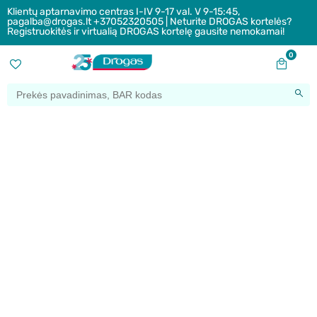
Klientų aptarnavimo centras I-IV 9-17 val. V 9-15:45,
pagalba@drogas.lt +37052320505 | Neturite DROGAS kortelės?
Registruokitės ir virtualią DROGAS kortelę gausite nemokamai!
0
Drogas
LT
Sveikiname BIOK žaidimo
nugalėtojus!