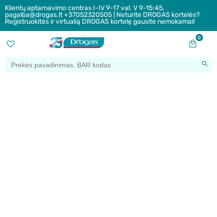
Klientų aptarnavimo centras I-IV 9-17 val. V 9-15:45,
pagalba@drogas.lt +37052320505 | Neturite DROGAS kortelės?
Registruokitės ir virtualią DROGAS kortelę gausite nemokamai!
0
Drogas
LT
Žaidimai ir jų rezultatai
Filtrus
Sveikiname COLGATE ir PALMOLIVE žaidimo nugalėtojus!
skaityti dar